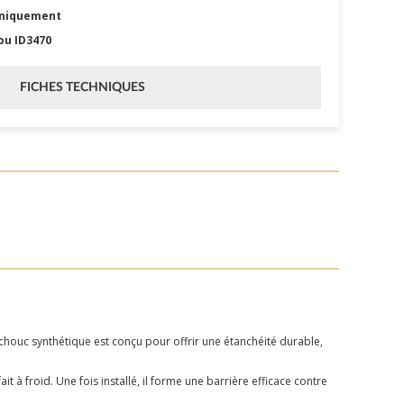
uniquement
 ou ID3470
FICHES TECHNIQUES
chouc synthétique est conçu pour offrir une étanchéité durable,
it à froid. Une fois installé, il forme une barrière efficace contre