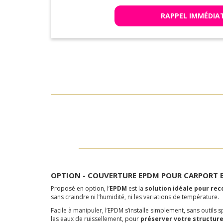
RAPPEL IMMÉDIA
OPTION - COUVERTURE EPDM POUR CARPORT B
Proposé en option, l’
EPDM
est la
solution idéale pour reco
sans craindre ni l’humidité, ni les variations de température.
Facile à manipuler, l’EPDM s’installe simplement, sans outils sp
les eaux de ruissellement, pour
préserver votre structure