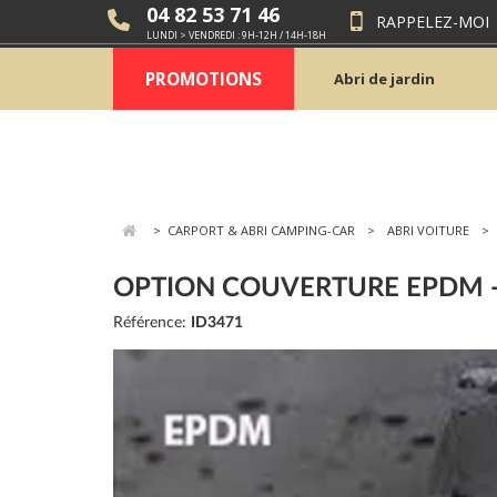
04 82 53 71 46
RAPPELEZ-MOI
LUNDI > VENDREDI : 9H-12H / 14H-18H
PROMOTIONS
Abri de jardin
>
CARPORT & ABRI CAMPING-CAR
ABRI VOITURE
OPTION COUVERTURE EPDM 
Référence:
ID3471