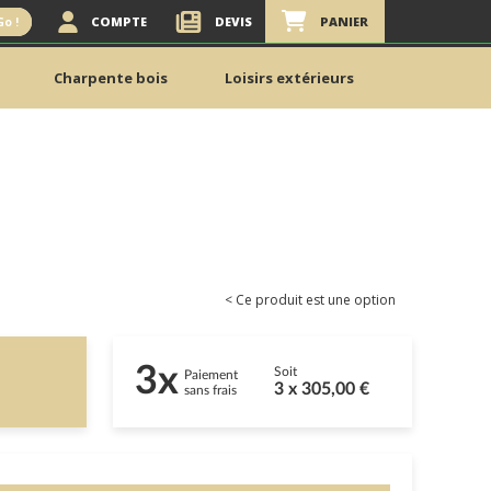
COMPTE
DEVIS
PANIER
Go !
Charpente bois
Loisirs extérieurs
< Ce produit est une option
3x
Soit
Paiement
3 x 305,00 €
sans frais