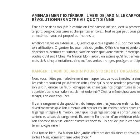
AMENAGEMENT EXTÉRIEUR :
L’ABRI DE JARDIN, LE CAR
RÉVOLUTIONNER VOTRE VIE QUOTIDIENNE
Être à l’aise dans son jardin comme on l’est dans sa maison, c’est la prome
carport, pergola, ossatures et charpentes en bois… Tout ce qui peut vous per
en extérieur vous est proposé sur notre site.
Améliorer sa vie en extérieur… Qu’est-ce que cela signifie ? Supprimer cert
son utilisation. Organiser les essentiels du jardin. Offrir chaleur et confort
dépenses superflues et, surtout, faire en sorte que votre extérieur corres
voulez qu’il soit ! Chez Ma Maison Mon Jardin, on estime qu’il faut envisag
mots clefs, cinq orientations, cinq maîtres verbes : ranger, protéger, anticipe
RANGER : L’ABRI DE JARDIN POUR STOCKER ET ORGANISE
Non, vous n’êtes pas maladivement maniaque lorsque vous émettez la sim
Les enfants sourient peut-être en coin ; c’est qu’ils ne se rendent pas com
son jardin, encore lui faut-il échapper au chaos que nos progénitures se p
apprécie quand son salon est clair et ordonné ? C’est la même chose avec se
ranger, l’on doit s’équiper.
Il y a le rangement du quotidien, du temporaire : les jeux des enfants, les 
divertissements que l’on aimerait voir stocker en un endroit précis après ch
le garage intégré à la maison. Sauf que : ce garage sert déjà à abriter une vo
cartons et caisses de rangement. Et, comme l’entretien d’un extérieur récl
l’on apprécie habituellement d’installer chez soi un abri de jardin d’ap
terminologie varie !
Cela tombe bien, Ma Maison Mon Jardin référence des dizaines et des dizai
sortes ! Mais, comment faire votre choix ?