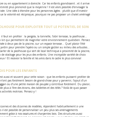
e ou en appartement à domicile. Car les enfants grandissent ; et il arrive
timité plus prononcé que la moyenne ! Il est alors possible d’envisager la
sée. Une idée à étendre pour les personnes âgées : plutôt que d’investir
que la volonté est réciproque, pourquoi ne pas proposer un chalet aménagé
OOLHOUSE POUR EXPLOITER TOUT LE POTENTIEL DE SON
l faut en profiter : la pergola, la tonnelle, l’abri terrasse, la poolhouse…
 en kit qui permettent de magnifier votre environnement quotidien. Pensez
sée à deux pas de la piscine, sur un espace terrasse… Quel plaisir l’été
u jardin pour prendre l’apéro ou un simple goûter au milieu des arbustes…
parler de la poolhouse qui sert de local technique à proximité de la piscine,
n de stockage pour les jeux des enfants. Une incroyable variété de choix
x ! Et recevoir la famille et les amis dans le cadre le plus convivial
BOIS POUR LES ENFANTS
st aussi et souvent pour cette raison : que les enfants puissent profiter de
ls n’ont pas forcément besoin de grand-chose pour y parvenir, l’ajout d’un
oggan ou d’une petite maison de poupée y contribue forcément. Du plaisir,
 plus à l’ère des écrans, des tablettes et des télés ? Voilà de quoi passer
s activités motrices. Pensez-y !
 dizaines et des dizaines de modèles, répondent habituellement à une
ais il est possible de personnaliser un peu plus ses aménagements
ent grâce à nos ossatures et charpentes bois. Des structures aussi