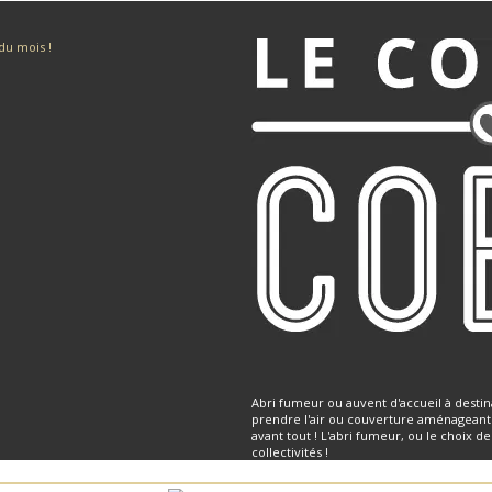
Abri fumeur ou auvent d'accueil à destina
prendre l'air ou couverture aménageant u
avant tout ! L'abri fumeur, ou le choix d
collectivités !