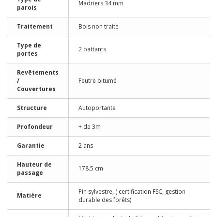
Madriers 34 mm
parois
Traitement
Bois non traité
Type de
2 battants
portes
Revêtements
/
Feutre bitumé
Couvertures
Structure
Autoportante
Profondeur
+ de 3m
Garantie
2 ans
Hauteur de
178.5 cm
passage
Pin sylvestre, ( certification FSC, gestion
Matière
durable des forêts)