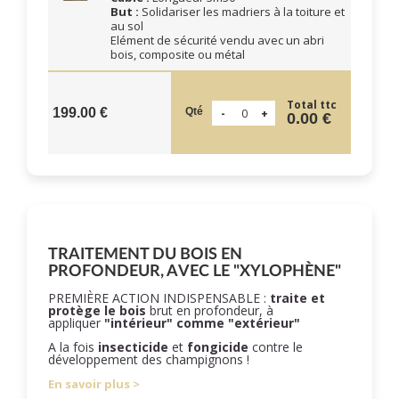
But :
Solidariser les madriers à la toiture et
au sol
Elément de sécurité vendu avec un abri
bois, composite ou métal
Total ttc
Qté
199.00 €
0.00 €
TRAITEMENT DU BOIS EN
PROFONDEUR, AVEC LE "XYLOPHÈNE"
PREMIÈRE ACTION INDISPENSABLE :
traite et
protège le bois
brut en profondeur, à
appliquer
"intérieur" comme "extérieur"
A la fois
insecticide
et
fongicide
contre le
développement des champignons !
En savoir plus