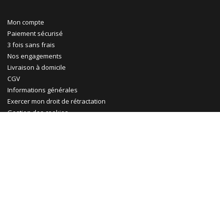
Mon compte
Paiement sécurisé
3 fois sans frais
Nos engagements
Livraison à domicile
CGV
Informations générales
Exercer mon droit de rétractation
Gestion des cookies
Ma Maison Mon Jardin
Promotions
Abri jardin bois
Garage bois
Abri voiture bois
Abri voiture métal
Tonnelle & pergola