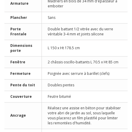
Madriers en bois de 34 mm d'épaisseur à
Armature
emboiter
Plancher
Sans
Porte
Double battant 1/2 vitrée avec du verre
Frontale
véritable 3-4 mm et joints silicone
Dimensions
L 150 x Ht 178.5 cm
porte
Fenêtre
2 châssis oscillo-battants L 70.5 x Ht 85 cm
Fermeture
Poignée avec serrure à barillet (clefs)
Pente du toit
Doubles pentes
Couverture
Feutre bitumé
Réalisez une assise en béton pour stabiliser
votre abri de jardin au sol, sous laquelle
Ancrage
vous placerez un film plastifié pour limiter
les remontées d'humidité.