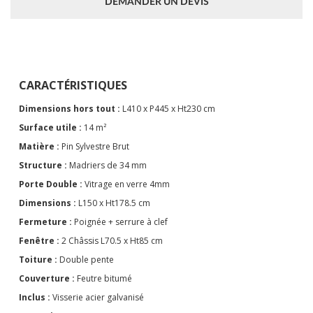
DEMANDER UN DEVIS
CARACTÉRISTIQUES
Dimensions hors tout :
L410 x P445 x Ht230 cm
Surface utile :
14 m²
Matière :
Pin Sylvestre Brut
Structure :
Madriers de 34 mm
Porte Double :
Vitrage en verre 4mm
Dimensions :
L150 x Ht178.5 cm
Fermeture :
Poignée + serrure à clef
Fenêtre :
2 Châssis L70.5 x Ht85 cm
Toiture :
Double pente
Couverture :
Feutre bitumé
Inclus :
Visserie acier galvanisé