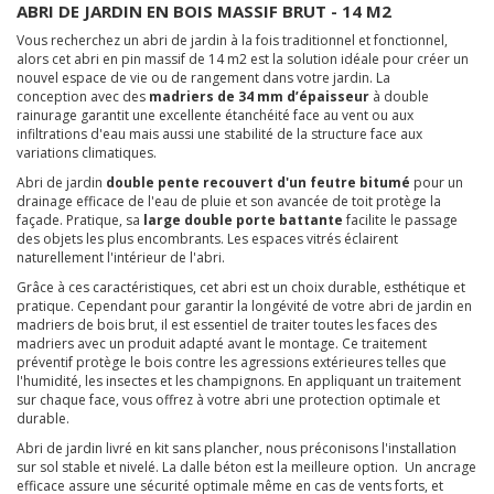
ABRI DE JARDIN EN BOIS MASSIF BRUT - 14 M2
Vous recherchez un abri de jardin à la fois traditionnel et fonctionnel,
alors cet abri en pin massif de 14 m2 est la solution idéale pour créer un
nouvel espace de vie ou de rangement dans votre jardin. La
conception avec des
madriers de 34 mm d’épaisseur
à double
rainurage garantit une excellente étanchéité face au vent ou aux
infiltrations d'eau mais aussi une stabilité de la structure face aux
variations climatiques.
Abri de jardin
double pente recouvert d'un feutre bitumé
pour un
drainage efficace de l'eau de pluie et son avancée de toit protège la
façade. Pratique, sa
large double porte battante
facilite le passage
des objets les plus encombrants. Les espaces vitrés éclairent
naturellement l'intérieur de l'abri.
Grâce à ces caractéristiques, cet abri est un choix durable, esthétique et
pratique. Cependant pour garantir la longévité de votre abri de jardin en
madriers de bois brut, il est essentiel de traiter toutes les faces des
madriers avec un produit adapté avant le montage. Ce traitement
préventif protège le bois contre les agressions extérieures telles que
l'humidité, les insectes et les champignons. En appliquant un traitement
sur chaque face, vous offrez à votre abri une protection optimale et
durable.
Abri de jardin livré en kit sans plancher, nous préconisons l'installation
sur sol stable et nivelé. La dalle béton est la meilleure option. Un ancrage
efficace assure une sécurité optimale même en cas de vents forts, et