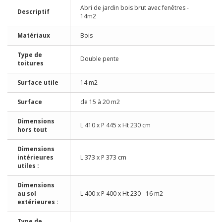
Abri de jardin bois brut avec fenêtres -
Descriptif
14m2
Matériaux
Bois
Type de
Double pente
toitures
Surface utile
14 m2
Surface
de 15 à 20 m2
Dimensions
L 410 x P 445 x Ht 230 cm
hors tout
Dimensions
intérieures
L 373 x P 373 cm
utiles :
Dimensions
au sol
L 400 x P 400 x Ht 230 - 16 m2
extérieures :
Type de