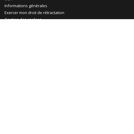
Informations générales
Exercer mon droit de rétractation
Gestion des cookies
Ma Maison Mon Jardin
Promotions
Abri jardin bois
Garage bois
Abri voiture bois
Abri voiture métal
Tonnelle & pergola
Abri terrasse
Rejoignez-nous !
Le Blog
Facebook
Pinterest