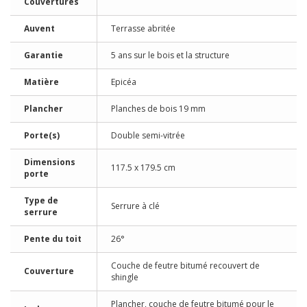
Couvertures
Auvent
Terrasse abritée
Garantie
5 ans sur le bois et la structure
Matière
Epicéa
Plancher
Planches de bois 19 mm
Porte(s)
Double semi-vitrée
Dimensions
117.5 x 179.5 cm
porte
Type de
Serrure à clé
serrure
Pente du toit
26°
Couche de feutre bitumé recouvert de
Couverture
shingle
Plancher, couche de feutre bitumé pour le