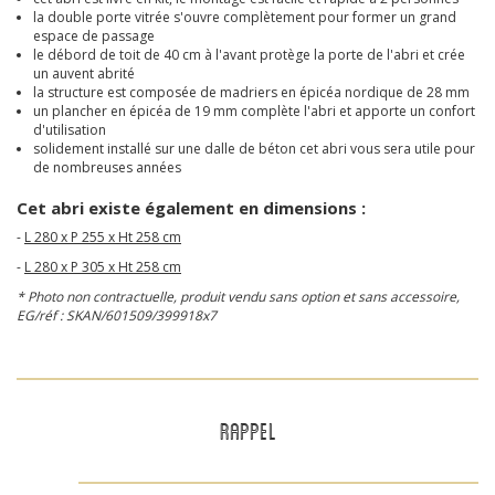
la double porte vitrée s'ouvre complètement pour former un grand
espace de passage
le débord de toit de 40 cm à l'avant protège la porte de l'abri et crée
un auvent abrité
la structure est composée de madriers en épicéa nordique de 28 mm
un plancher en épicéa de 19 mm complète l'abri et apporte un confort
d'utilisation
solidement installé sur une dalle de béton cet abri vous sera utile pour
de nombreuses années
Cet abri existe également en dimensions :
-
L 280 x P 255 x Ht 258 cm
-
L 280 x P 305 x Ht 258 cm
* Photo non contractuelle, produit vendu sans option et sans accessoire,
EG/réf : SKAN/601509/399918x7
RAPPEL