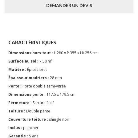
DEMANDER UN DEVIS
CARACTÉRISTIQUES
Dimensions hors tout :
L 280 x P 355 x Ht 256 cm
Surface au sol :
7.50 m²
Matière :
Épicéa brut
Épaisseur madriers :
28 mm
Porte :
Porte double semi-vitrée
Dimensions porte :
117.5 x 179.5 cm
Fermeture :
Serrure à clé
Toiture :
Double pente
Couverture toiture :
shingle noir
Inclus :
plancher
Garantie :
5 ans