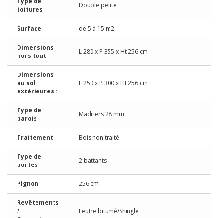
Type de
Double pente
toitures
Surface
de 5 à 15 m2
Dimensions
L 280 x P 355 x Ht 256 cm
hors tout
Dimensions
au sol
L 250 x P 300 x Ht 256 cm
extérieures :
Type de
Madriers 28 mm
parois
Traitement
Bois non traité
Type de
2 battants
portes
Pignon
256 cm
Revêtements
/
Feutre bitumé/Shingle