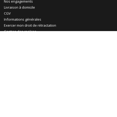
Nos engagements
Livraison à domicile
CGV
Informations générales
Exercer mon droit de rétractation
Gestion des cookies
Ma Maison Mon Jardin
Promotions
Abri jardin bois
Garage bois
Abri voiture bois
Abri voiture métal
Tonnelle & pergola
Abri terrasse
Rejoignez-nous !
Le Blog