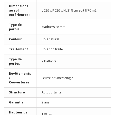
Dimensions
au sol
L 295 x P 295 x Ht 318 cm soit 8.70 m2
extérieures :
Type de
Madriers 28 mm
parois
Couleur
Bois naturel
Traitement
Bois non traité
Type de
2 battants
portes
Revêtements
/
Feutre bitumé/Shingle
Couvertures
Structure
Autoportante
Garantie
2 ans
Hauteur de
188 cm