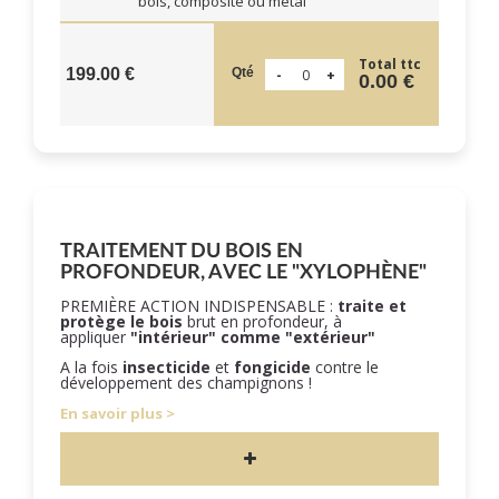
bois, composite ou métal
Total ttc
Qté
199.00 €
0.00 €
TRAITEMENT DU BOIS EN
PROFONDEUR, AVEC LE "XYLOPHÈNE"
PREMIÈRE ACTION INDISPENSABLE :
traite et
protège le bois
brut en profondeur, à
appliquer
"intérieur" comme "extérieur"
A la fois
insecticide
et
fongicide
contre le
développement des champignons !
En savoir plus