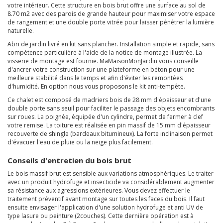
votre intérieur. Cette structure en bois brut offre une surface au sol de
8.70 m2 avec des parois de grande hauteur pour maximiser votre espace
de rangement et une double porte vitrée pour laisser pénétrer la lumière
naturelle.
Abri de jardin livré en kit sans plancher. Installation simple et rapide, sans
compétence particulière à l'aide de la notice de montage illustrée. La
visserie de montage est fournie. MaMaisonMonJardin vous conseille
d'ancrer votre construction sur une plateforme en béton pour une
meilleure stabilité dans le temps et afin d'éviter les remontées
d'humidité. En option nous vous proposons le kit anti-tempête.
Ce chalet est composé de madriers bois de 28 mm d'épaisseur et d'une
double porte sans seuil pour faciliter le passage des objets encombrants
sur roues. La poignée, équipée d'un cylindre, permet de fermer à clef
votre remise. La toiture est réalisée en pin massif de 15 mm d'épaisseur
recouverte de shingle (bardeaux bitumineux). La forte inclinaison permet
d'évacuer l'eau de pluie ou la neige plus facilement.
Conseils d'entretien du bois brut
Le bois massif brut est sensible aux variations atmosphériques. Le traiter
avec un produit hydrofuge et insecticide va considérablement augmenter
sa résistance aux agressions extérieures. Vous devez effectuer le
traitement préventif avant montage sur toutes les faces du bois. Il faut
ensuite envisager l'application d'une solution hydrofuge et anti UV de
type lasure ou peinture (2couches). Cette dernière opération est à