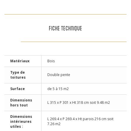
FICHE TECHNIQUE
Matériaux
Bois
Type de
Double pente
toitures
Surface
de 5 à 15 m2
Dimensions
L 315 x P 301 x Ht 318 cm soit 9.48 m2
hors tout
Dimensions
L 269.4 x P 269.4 x Ht parois 216 cm soit
intérieures
7.26 m2
utiles :