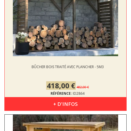
BÛCHER BOIS TRAITÉ AVEC PLANCHER - 5M3
418,00 €
482,00 €
RÉFÉRENCE:
ID2864
+ D'INFOS
DIMENSIONS : 3.20 X 0.90 M