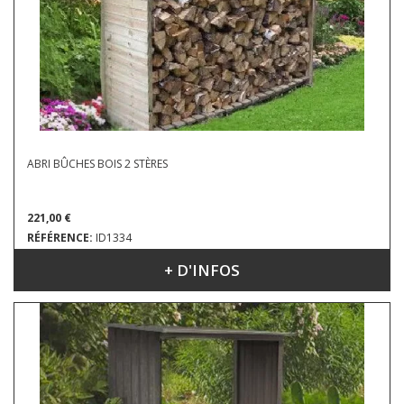
ABRI BÛCHES BOIS 2 STÈRES
221,00 €
RÉFÉRENCE:
ID1334
+ D'INFOS
DIMENSIONS : 1.88 X 0.80 M