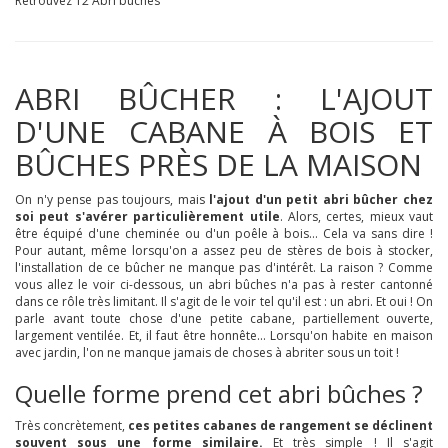
Retrouvez 12 Abri bûches
ABRI BÛCHER : L'AJOUT
D'UNE CABANE À BOIS ET
BÛCHES PRÈS DE LA MAISON
On n'y pense pas toujours, mais
l'ajout d'un petit abri bûcher chez
soi peut s'avérer particulièrement utile
. Alors, certes, mieux vaut
être équipé d'une cheminée ou d'un poêle à bois... Cela va sans dire !
Pour autant, même lorsqu'on a assez peu de stères de bois à stocker,
l'installation de ce bûcher ne manque pas d'intérêt. La raison ? Comme
vous allez le voir ci-dessous, un abri bûches n'a pas à rester cantonné
dans ce rôle très limitant. Il s'agit de le voir tel qu'il est : un abri. Et oui ! On
parle avant toute chose d'une petite cabane, partiellement ouverte,
largement ventilée. Et, il faut être honnête... Lorsqu'on habite en maison
avec jardin, l'on ne manque jamais de choses à abriter sous un toit !
Quelle forme prend cet abri bûches ?
Très concrètement,
ces petites cabanes de rangement se déclinent
souvent sous une forme similaire.
Et très simple ! Il s'agit