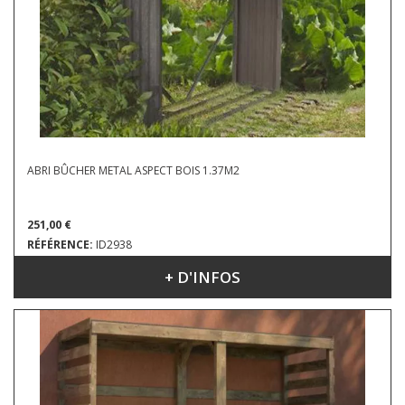
ABRI BÛCHER METAL ASPECT BOIS 1.37M2
251,00 €
RÉFÉRENCE:
ID2938
+ D'INFOS
DIMENSIONS : 1.82 X 0.75 M