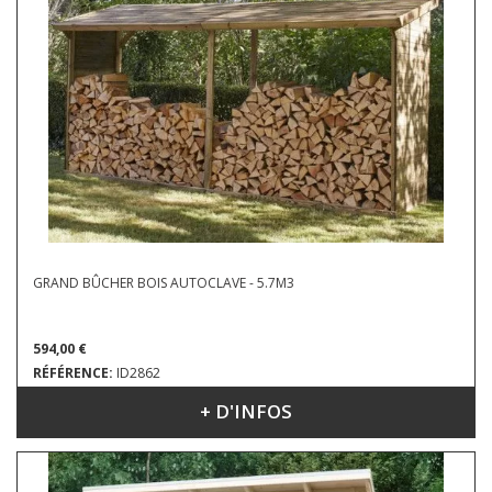
GRAND BÛCHER BOIS AUTOCLAVE - 5.7M3
594,00 €
RÉFÉRENCE:
ID2862
+ D'INFOS
DIMENSIONS : 4.10 X 1.14 M