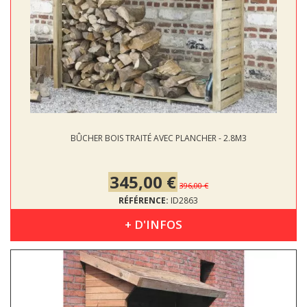
BÛCHER BOIS TRAITÉ AVEC PLANCHER - 2.8M3
345,00 €
396,00 €
RÉFÉRENCE:
ID2863
+ D'INFOS
DIMENSIONS : 2.39 X 0.90 M