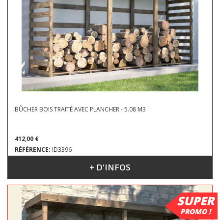
BÛCHER BOIS TRAITÉ AVEC PLANCHER - 5.08 M3
412,00 €
RÉFÉRENCE:
ID3396
+ D'INFOS
DIMENSIONS : 3.56 X 0.82 X 1.74 M
SUPER
PROMO !