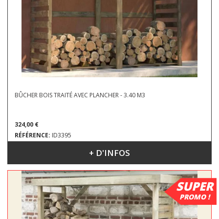
BÛCHER BOIS TRAITÉ AVEC PLANCHER - 3.40 M3
324,00 €
RÉFÉRENCE:
ID3395
+ D'INFOS
DIMENSIONS : 2.38 X 0.82 X 1.74 M
SUPER
PROMO !