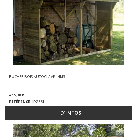
BÛCHER BOIS AUTOCLAVE - 4M3
485,00 €
RÉFÉRENCE:
ID2861
+ D'INFOS
DIMENSIONS : 3.20 X 1.00 M