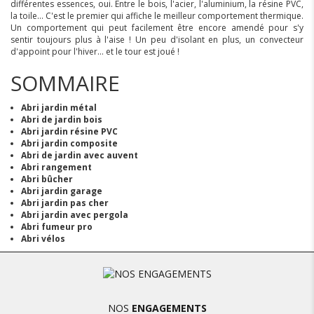
différentes essences, oui. Entre le bois, l'acier, l'aluminium, la résine PVC,
la toile... C'est le premier qui affiche le meilleur comportement thermique.
Un comportement qui peut facilement être encore amendé pour s'y
sentir toujours plus à l'aise ! Un peu d'isolant en plus, un convecteur
d'appoint pour l'hiver... et le tour est joué !
SOMMAIRE
Abri jardin métal
Abri de jardin bois
Abri jardin résine PVC
Abri jardin composite
Abri de jardin avec auvent
Abri rangement
Abri bûcher
Abri jardin garage
Abri jardin pas cher
Abri jardin avec pergola
Abri fumeur pro
Abri vélos
NOS
ENGAGEMENTS