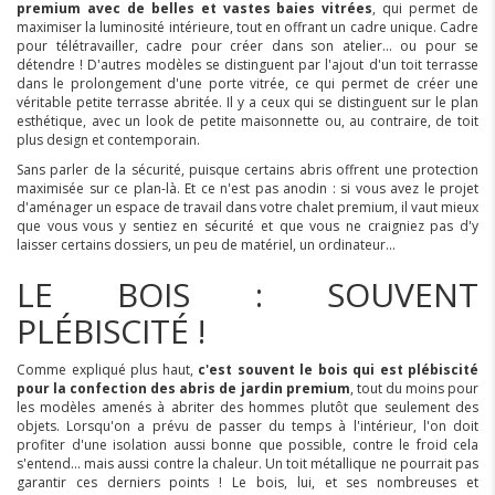
premium avec de belles et vastes baies vitrées
, qui permet de
maximiser la luminosité intérieure, tout en offrant un cadre unique. Cadre
pour télétravailler, cadre pour créer dans son atelier... ou pour se
détendre ! D'autres modèles se distinguent par l'ajout d'un toit terrasse
dans le prolongement d'une porte vitrée, ce qui permet de créer une
véritable petite terrasse abritée. Il y a ceux qui se distinguent sur le plan
esthétique, avec un look de petite maisonnette ou, au contraire, de toit
plus design et contemporain.
Sans parler de la sécurité, puisque certains abris offrent une protection
maximisée sur ce plan-là. Et ce n'est pas anodin : si vous avez le projet
d'aménager un espace de travail dans votre chalet premium, il vaut mieux
que vous vous y sentiez en sécurité et que vous ne craigniez pas d'y
laisser certains dossiers, un peu de matériel, un ordinateur...
LE BOIS : SOUVENT
PLÉBISCITÉ !
Comme expliqué plus haut,
c'est souvent le bois qui est plébiscité
pour la confection des abris de jardin premium
, tout du moins pour
les modèles amenés à abriter des hommes plutôt que seulement des
objets. Lorsqu'on a prévu de passer du temps à l'intérieur, l'on doit
profiter d'une isolation aussi bonne que possible, contre le froid cela
s'entend... mais aussi contre la chaleur. Un toit métallique ne pourrait pas
garantir ces derniers points ! Le bois, lui, et ses nombreuses et