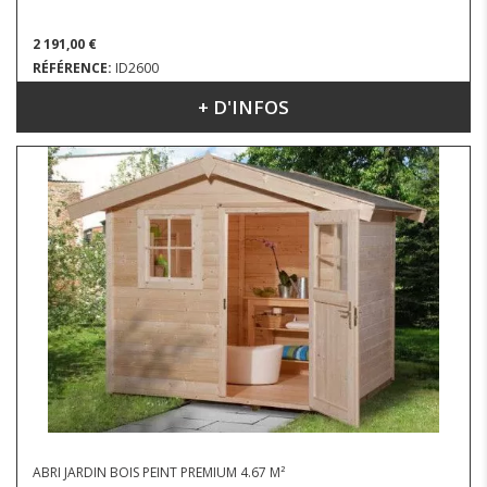
2 191,00 €
RÉFÉRENCE:
ID2600
+ D'INFOS
DIMENSIONS : 2.85 X 2.44 M
ABRI JARDIN BOIS PEINT PREMIUM 4.67 M²