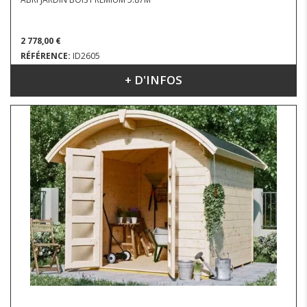
2 778,00 €
RÉFÉRENCE:
ID2605
+ D'INFOS
DIMENSIONS : 3.80 X 2.35 M