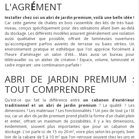
L'AGR
É
MENT
Installer chez soi un abri de jardin premium, voilà une belle idée !
Car cette gamme de chalets en bois rassemble des kits de très haut-
niveau, conçus spécifiquement pour des utilisations allant bien au-delà
du stockage. Les différents modèles assurent généralement une isolation
aussi qualitative que possible, offrant de lumineuses ouvertures
qu'accompagnent parfois auvents de terrasse ou baies vitrées. Un
environnement pratique et esthétique que l'on apprécie forcément à
l'heure d'aménager un salon d'été... Mais aussi un bureau pour
télétravailler ou un atelier de création ! Espace, volume, luminosité et
cadre inspirant : une combinaison parfaite !
ABRI DE JARDIN PREMIUM :
TOUT COMPRENDRE
Qu'est-ce qui fait la différence entre
un cabanon d'extérieur
traditionnel et un abri de jardin premium
? La qualité ? Les
dimensions ? Les matériaux ? Les fonctionnalités ? Un peu de tout ça ! Et
oui, car un abri de jardin premium prend plutôt la forme d'un chalet plein
et entier, offrant un maximum de possibilités. Il y a les dimensions,
évidemment, souvent plus importantes que pour un cabanon de
stockage. L'on parle ici de 15 ou 20 m², voire plus selon les projets, bien
loin de la cabane de 5 à 10 m² que l'on retrouve souvent chez les uns et