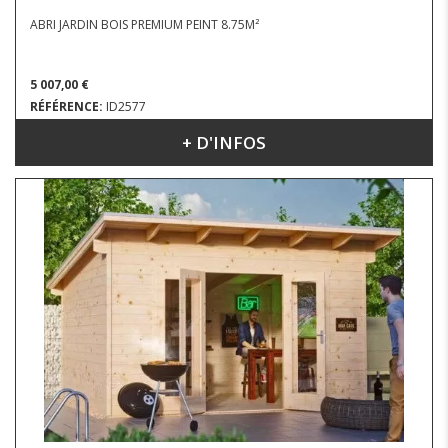
ABRI JARDIN BOIS PREMIUM PEINT 8.75M²
5 007,00 €
RÉFÉRENCE:
ID2577
+ D'INFOS
DIMENSIONS : 3.90 X 3.10 M