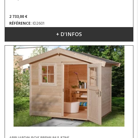
2 733,00 €
RÉFÉRENCE:
ID2601
+ D'INFOS
DIMENSIONS : 3.80 X 2.44 M
ABRI JARDIN BOIS PREMIUM 5.87M²