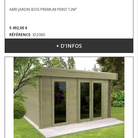
ABRI JARDIN BOIS PREMIUM PEINT 12M²
5 492,00 €
RÉFÉRENCE:
ID2060
+ D'INFOS
DIMENSIONS : 4.40 X 3.80 M