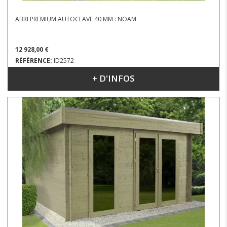
ABRI PREMIUM AUTOCLAVE 40 MM : NOAM
12 928,00 €
RÉFÉRENCE:
ID2572
+ D'INFOS
DIMENSIONS : 4.54 X 3.38 M