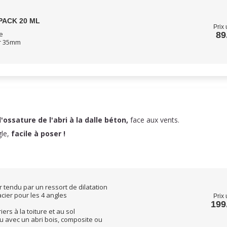
PACK 20 ML
Prix 
e
89
ur 35mm
l'ossature de l'abri à la dalle béton,
face aux vents.
gle,
facile à poser !
 tendu par un ressort de dilatation
cier pour les 4 angles
Prix 
199
ers à la toiture et au sol
u avec un abri bois, composite ou