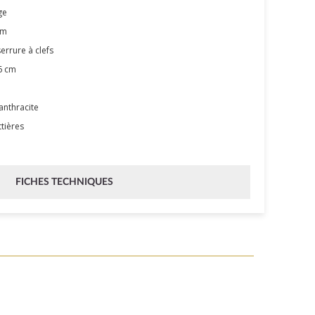
age
cm
errure à clefs
6 cm
 anthracite
ttières
FICHES TECHNIQUES