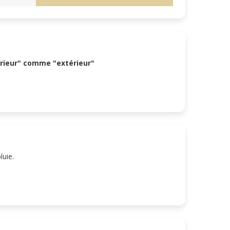
érieur" comme "extérieur"
pluie.