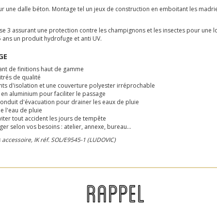
 sur une dalle béton. Montage tel un jeux de construction en emboitant les madrier
asse 3 assurant une protection contre les champignons et les insectes pour une 
 5 ans un produit hydrofuge et anti UV.
GE
iant de finitions haut de gamme
itrés de qualité
nts d'isolation et une couverture polyester irréprochable
 en aluminium pour faciliter le passage
 conduit d'évacuation pour drainer les eaux de pluie
e l'eau de pluie
éviter tout accident les jours de tempête
er selon vos besoins : atelier, annexe, bureau...
s accessoire, IK réf. SOL/E9545-1 (LUDOVIC)
RAPPEL