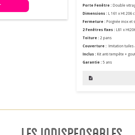
T
Porte Fenêtre :
Double vitr
Dimensions :
L 161 x Ht 206 
Fermeture :
Poignée inox et s
2 Fenêtres fixes :
L81 x Ht20
Toiture :
2 pans
Couverture :
Imitation tuiles
Inclus :
Kit anti tempête + gou
Garantie :
5 ans
LES INDISPENSABLES