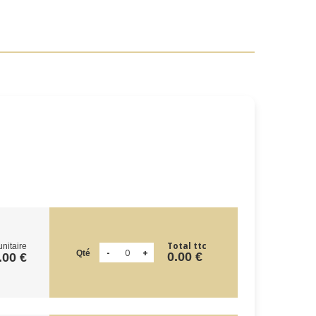
Total ttc
unitaire
Qté
0.00 €
.00 €