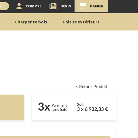
COMPTE
DEVIS
PANIER
Go !
Charpente bois
Loisirs extérieurs
< Retour Produit
3x
Soit
Paiement
3 x 6 932,33 €
sans frais