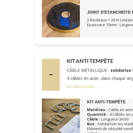
JOINT D'ETANCHEITE 
2 Rouleaux = 20 m Linéair
Epaisseur 10mm - Large
KIT ANTI TEMPÊTE
CÂBLE MÉTALLIQUE :
solidarise 
4 câbles en acier, dans chaque an
En savoir plus
KIT ANTI-TEMPÊTE
Matériau :
Cable en acier
Quantité :
4 Câbles en a
Câble :
Longueur 3m30
But :
Solidariser les madri
Elément de sécurité vend