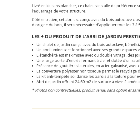
Livré en kit sans plancher, ce chalet s'installe de préférence
l'équerrage de votre structure.
Côté entretien, cet abri est conçu avec du bois autoclave cl
d'origine du bois, il sera nécessaire d'appliquer tous les 3 à
LES + DU PRODUIT DE L'ABRI DE JARDIN PRESTI
Un chalet de jardin conçu avec du bois autoclave, bénéfic
Un abri lumineux et fonctionnel avec ses grands espaces v
L'étanchéité est maximisée avec du double vitrage, des joi
Une large porte d'entrée fermant à clef et dotée d'un seuil
Présence de gouttières latérales, en acier galvanisé, avec
La couverture polyester non toxique permet le recyclage d
Le kit anti-tempête solidarise les parois à la toiture pour 
Abri de jardin offrant 24.60 m2 de surface à vivre à aménag
* Photos non contractuelles, produit vendu sans option et san