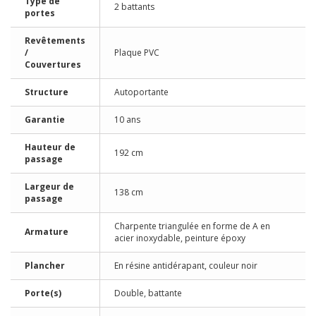
Type de
2 battants
portes
Revêtements
/
Plaque PVC
Couvertures
Structure
Autoportante
Garantie
10 ans
Hauteur de
192 cm
passage
Largeur de
138 cm
passage
Charpente triangulée en forme de A en
Armature
acier inoxydable, peinture époxy
Plancher
En résine antidérapant, couleur noir
Porte(s)
Double, battante