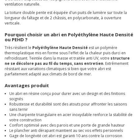
ventilation naturelle.
La toiture double pente est équipée d'un puits de lumière sur toute la
longueur du faîtage et de 2 châssis, en polycarbonate, à ouverture
verticale.
Pourquoi choisir un abri en Polyéthylène Haute Densité
ou PEHD ?
Très résilient le
Polyéthylène Haute Densité
est un polymère
thermoplastique mis en forme sous l'effet de la chaleur puis durci en
refroidissant. T
eintée dans la masse et traitée anti UV, votre
structure
ne se décolore pas au fil du temps, sans entretien
.
Extrêmement
résistant aux variations climatiques si bien que votre abri est
parfaitement adapté aux climats de bord de mer.
Avantages produit
Un abri en résine conçu pour durer avec un design et des finitions
soignés
Robustesse et durabilité sont des atouts pour affronter les saisons
sans ternir
Une charpente triangulaire en acier inoxydable renforce la stabilité de
votre construction
Confort optimisé avec des parois et une porte de grande hauteur
Le plancher anti dérapant maintient au sec vos effets personnels
Gage de longévité cet abri est garanti 10 ans contre la corrosion