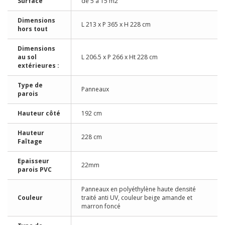
Surface
de 5 à 15 m2
Dimensions
L 213 x P 365 x H 228 cm
hors tout
Dimensions
au sol
L 206.5 x P 266 x Ht 228 cm
extérieures :
Type de
Panneaux
parois
Hauteur côté
192 cm
Hauteur
228 cm
Faîtage
Epaisseur
22mm
parois PVC
Panneaux en polyéthylène haute densité
Couleur
traité anti UV, couleur beige amande et
marron foncé