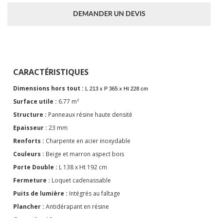
DEMANDER UN DEVIS
CARACTÉRISTIQUES
Dimensions hors tout :
L 213 x P 365 x Ht 228 cm
Surface utile :
6.77 m²
Structure :
Panneaux résine haute densité
Epaisseur :
23 mm
Renforts :
Charpente en acier inoxydable
Couleurs :
Beige et marron aspect bois
Porte Double :
L 138 x Ht 192 cm
Fermeture :
Loquet cadenassable
Puits de lumière :
Intégrés au faîtage
Plancher :
Antidérapant en résine