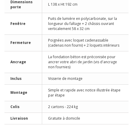
Dimensions
L 138 x Ht 192 cm
porte
Puits de lumière en polycarbonate, sur la
Fenêtre
longueur du faîtage + 2 châssis ouvrant
verticalement 58 x 32 cm
Poignées avec loquet cadenassable
Fermeture
(cadenas non fourni) + 2 loquets intérieurs
La fondation béton est préconisée pour
Ancrage
ancrer votre abri de jardin (vis d'ancrage
non fournies)
Inclus
Visserie de montage
Simple et rapide avec notice illustrée étape
Montage
par étape
Colis
2 cartons - 224 kg
Livraison
Gratuite à domicile