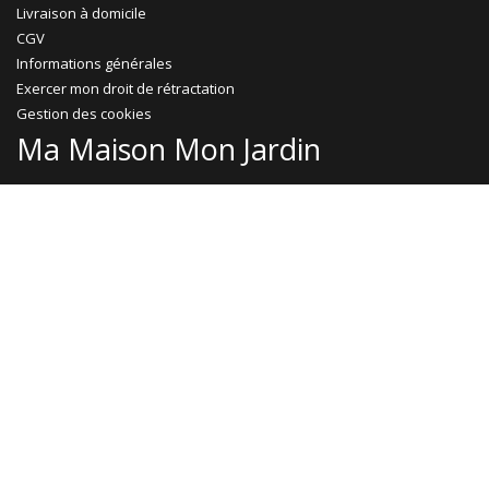
Livraison à domicile
CGV
Informations générales
Exercer mon droit de rétractation
Gestion des cookies
Ma Maison Mon Jardin
Promotions
Abri jardin bois
Garage bois
Abri voiture bois
Abri voiture métal
Tonnelle & pergola
Abri terrasse
Rejoignez-nous !
Le Blog
Facebook