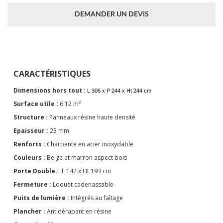
DEMANDER UN DEVIS
CARACTÉRISTIQUES
Dimensions hors tout :
L 305 x P 244 x Ht 244 cm
Surface utile :
6.12 m²
Structure :
Panneaux résine haute densité
Epaisseur :
23 mm
Renforts :
Charpente en acier inoxydable
Couleurs :
Beige et marron aspect bois
Porte Double :
L 142 x Ht 193 cm
Fermeture :
Loquet cadenassable
Puits de lumière :
Intégrés au faîtage
Plancher :
Antidérapant en résine