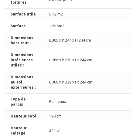
toitures
Surface utile
6.12 m2
Surface
- de 5m2
Dimensions
L 305 x P 244 x H 244 cm
hors tout
Dimensions
intérieures
L 266 x P 230 x Ht 244 cm
utiles :
Dimensions
au sol
L 300 x P 239 x Ht 244 cm
extérieures :
Type de
Panneaux
parois
Hauteur côté
190 cm
Hauteur
244 cm
Faîtage