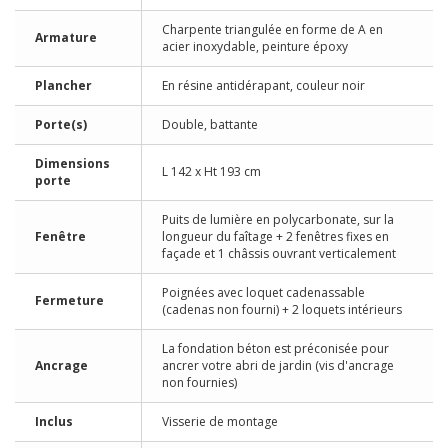
Charpente triangulée en forme de A en
Armature
acier inoxydable, peinture époxy
Plancher
En résine antidérapant, couleur noir
Porte(s)
Double, battante
Dimensions
L 142 x Ht 193 cm
porte
Puits de lumière en polycarbonate, sur la
Fenêtre
longueur du faîtage + 2 fenêtres fixes en
façade et 1 châssis ouvrant verticalement
Poignées avec loquet cadenassable
Fermeture
(cadenas non fourni) + 2 loquets intérieurs
La fondation béton est préconisée pour
Ancrage
ancrer votre abri de jardin (vis d'ancrage
non fournies)
Inclus
Visserie de montage