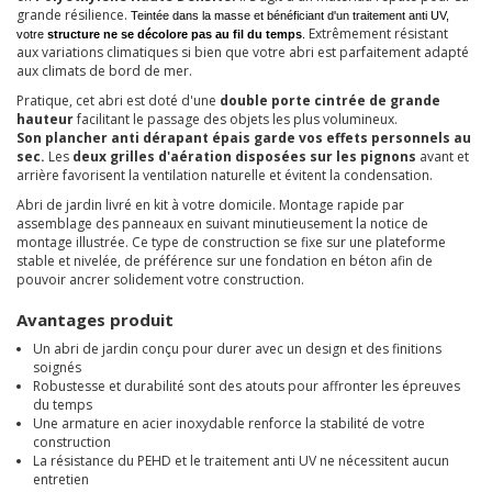
grande résilience.
Teintée dans la masse et bénéficiant d'un traitement anti UV,
Extrêmement résistant
votre
structure ne se décolore pas au fil du temps
.
aux variations climatiques si bien que votre abri est parfaitement adapté
aux climats de bord de mer.
Pratique, cet abri est doté d'une
double porte cintrée de grande
hauteur
facilitant le passage des objets les plus volumineux.
Son
plancher anti dérapant épais
garde vos effets personnels au
sec.
Les
deux grilles d'aération disposées sur les pignons
avant et
arrière favorisent la ventilation naturelle et évitent la condensation.
Abri de jardin livré en kit à votre domicile. Montage rapide par
assemblage des panneaux en suivant minutieusement la notice de
montage illustrée. Ce type de construction se fixe sur une plateforme
stable et nivelée, de préférence sur une fondation en béton afin de
pouvoir ancrer solidement votre construction.
Avantages produit
Un abri de jardin conçu pour durer avec un design et des finitions
soignés
Robustesse et durabilité sont des atouts pour affronter les épreuves
du temps
Une armature en acier inoxydable renforce la stabilité de votre
construction
La résistance du PEHD et le traitement anti UV ne nécessitent aucun
entretien