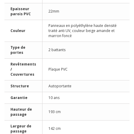
Epaisseur
22mm
parois PVC
Panneaux en polyéthylène haute densité
Couleur
traité anti UV, couleur beige amande et
marron foncé
Type de
2 battants
portes
Revêtements
/
Plaque PVC
Couvertures
Structure
Autoportante
Garantie
10 ans
Hauteur de
193 cm
passage
Largeur de
142 cm
passage