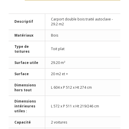
Carport double bois traité autoclave -
Descriptif
29.2 m2
Matériaux
Bois
Type de
Toit plat
toitures
Surface utile
29.20 m²
Surface
20 m2 et +
Dimensions
L 604 x P 512 x Ht 274 cm
hors tout
Dimensions
intérieures
L 572 x P 511 x Ht 219/246 cm
utiles :
Capacité
2 voitures