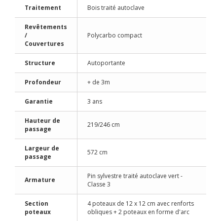
Traitement
Bois traité autoclave
Revêtements
/
Polycarbo compact
Couvertures
Structure
Autoportante
Profondeur
+ de 3m
Garantie
3 ans
Hauteur de
219/246 cm
passage
Largeur de
572 cm
passage
Pin sylvestre traité autoclave vert -
Armature
Classe 3
Section
4 poteaux de 12 x 12 cm avec renforts
poteaux
obliques + 2 poteaux en forme d'arc