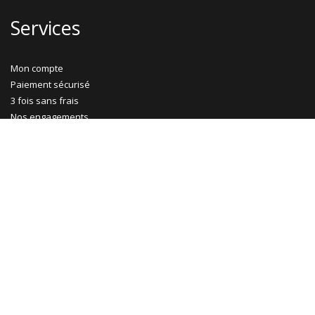
Services
Mon compte
Paiement sécurisé
3 fois sans frais
Nos engagements
Livraison à domicile
CGV
Informations générales
Exercer mon droit de rétractation
Gestion des cookies
Ma Maison Mon Jardin
Promotions
Abri jardin bois
Garage bois
Abri voiture bois