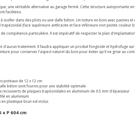
ue, une véritable alternative au garage fermé. Cette structure autoportante en 
t facilitées.
 sceller dans des plots ou une dalle béton. Un toiture en bois avec pannes et 
rapézoïdal (face supérieure anthracite et face inférieure non peinte couleur brut
s de compétence particulière. Il est impératif de respecter le plan d'implantatio
icié d'aucun traitement. Il faudra appliquer un produit fongicide et hydrofuge s
nture pour conserver l'aspect naturel du bois pour éviter qu'il ne grise au con
ros poteaux de 12 x 12 cm
alle béton sont fournis pour une stabilité optimale
hes recouverts de plaques trapézoïdales en aluminium de 0.5 mm d'épaisseur
ofilé en aluminium
 en plastique brun est inclus
5 x P 604 cm