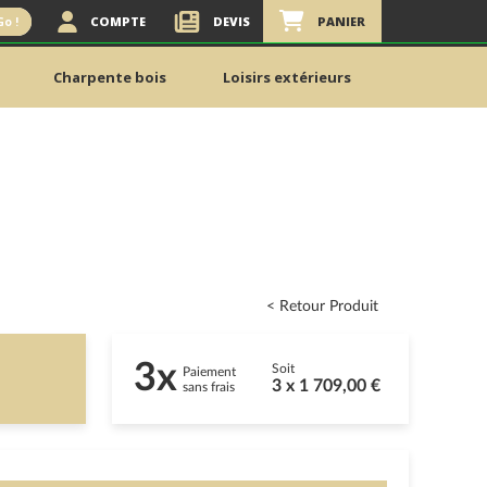
COMPTE
DEVIS
PANIER
Go !
Charpente bois
Loisirs extérieurs
< Retour Produit
3x
Soit
Paiement
3 x 1 709,00 €
sans frais