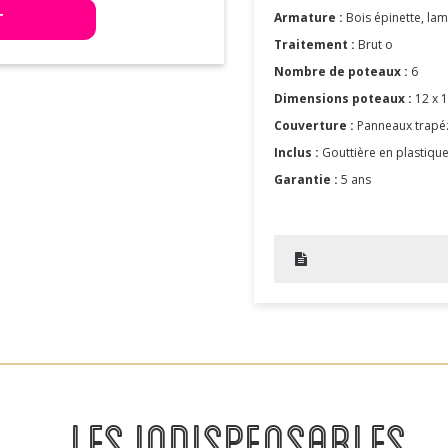
T
Armature :
Bois épinette, lam
Traitement :
Brut o
Nombre de poteaux :
6
Dimensions poteaux :
12 x 1
Couverture :
Panneaux trapéz
Inclus :
Gouttière en plastiqu
Garantie :
5 ans
LES INDISPENSABLES