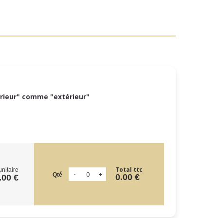
érieur" comme "extérieur"
Total ttc
unitaire
Qté
0.00 €
.00 €