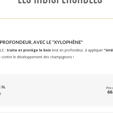
 PROFONDEUR, AVEC LE "XYLOPHÈNE"
LE :
traite et protège le bois
brut en profondeur, à appliquer
"int
e
contre le développement des champignons !
 5L
Prix 
66
2