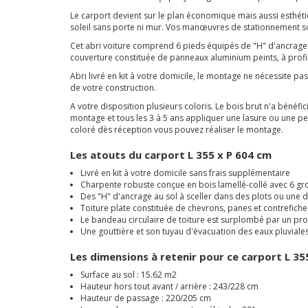
Le carport devient sur le plan économique mais aussi esthétiq
soleil sans porte ni mur. Vos manœuvres de stationnement son
Cet abri voiture comprend 6 pieds équipés de "H" d'ancrage à
couverture constituée de panneaux aluminium peints, à profil t
Abri livré en kit à votre domicile, le montage ne nécessite pa
de votre construction.
A votre disposition plusieurs coloris. Le bois brut n'a bénéf
montage et tous les 3 à 5 ans appliquer une lasure ou une pei
coloré dès réception vous pouvez réaliser le montage.
Les atouts du carport L 355 x P 604 cm
Livré en kit à votre domicile sans frais supplémentaire
Charpente robuste conçue en bois lamellé-collé avec 6 g
Des "H" d'ancrage au sol à sceller dans des plots ou une d
Toiture plate constituée de chevrons, panes et contrefic
Le bandeau circulaire de toiture est surplombé par un pr
Une gouttière et son tuyau d'évacuation des eaux pluviales
Les dimensions à retenir pour ce carport L 35
Surface au sol : 15.62 m2
Hauteur hors tout avant / arrière : 243/228 cm
Hauteur de passage : 220/205 cm