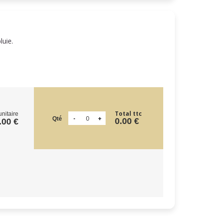
pluie.
Total ttc
unitaire
Qté
0.00 €
.00 €