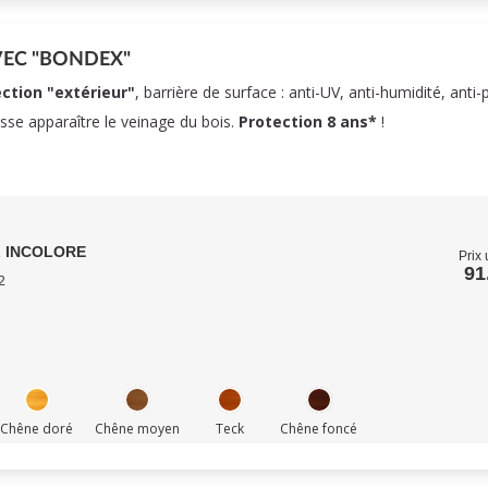
VEC "BONDEX"
ction "extérieur"
, barrière de surface : anti-UV, anti-humidité, anti-
isse apparaître le veinage du bois.
Protection 8 ans*
!
L INCOLORE
Prix 
91
2
Chêne doré
Chêne moyen
Teck
Chêne foncé