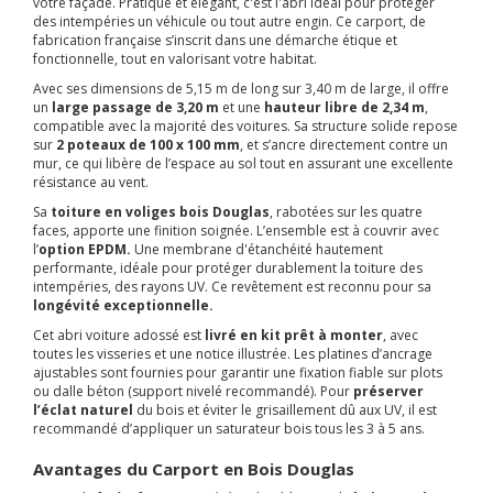
votre façade. Pratique et élégant, c'est l'abri idéal pour protéger
des intempéries un véhicule ou tout autre engin. Ce carport, de
fabrication française s’inscrit dans une démarche étique et
fonctionnelle, tout en valorisant votre habitat.
Avec ses dimensions de 5,15 m de long sur 3,40 m de large, il offre
un
large passage de 3,20 m
et une
hauteur libre de 2,34 m
,
compatible avec la majorité des voitures. Sa structure solide repose
sur
2 poteaux de 100 x 100 mm
, et s’ancre directement contre un
mur, ce qui libère de l’espace au sol tout en assurant une excellente
résistance au vent.
Sa
toiture en voliges bois Douglas
, rabotées sur les quatre
faces, apporte une finition soignée. L’ensemble est à couvrir avec
l’
option EPDM.
Une membrane d'étanchéité hautement
performante, idéale pour protéger durablement la toiture des
intempéries, des rayons UV. Ce revêtement est reconnu pour sa
longévité exceptionnelle.
Cet abri voiture adossé est
livré en kit prêt à monter
, avec
toutes les visseries et une notice illustrée. Les platines d’ancrage
ajustables sont fournies pour garantir une fixation fiable sur plots
ou dalle béton (support nivelé recommandé). Pour
préserver
l’éclat naturel
du bois et éviter le grisaillement dû aux UV, il est
recommandé d’appliquer un saturateur bois tous les 3 à 5 ans.
Avantages du Carport en Bois Douglas