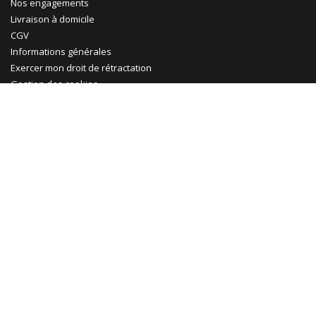
Nos engagements
Livraison à domicile
CGV
Informations générales
Exercer mon droit de rétractation
Gestion des cookies
Ma Maison Mon Jardin
Promotions
Abri jardin bois
Garage bois
Abri voiture bois
Abri voiture métal
Tonnelle & pergola
Abri terrasse
Rejoignez-nous !
Le Blog