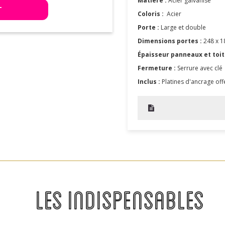
Matière :
Acier galvanisé
T
Coloris :
Acier
Porte :
Large et double
Dimensions portes :
248 x 1
Épaisseur panneaux et toit
Fermeture :
Serrure avec clé
Inclus :
Platines d'ancrage off
LES INDISPENSABLES