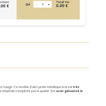
Total ttc
unitaire
Qté
0.00 €
.00 €
 à l'usage ! Ce modèle d'abri jardin métallique brut est
très
a simplicité n'empêche pas la qualité. Son
acier galvanisé le