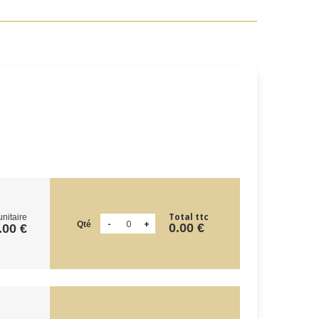
Total ttc
unitaire
Qté
0.00 €
.00 €