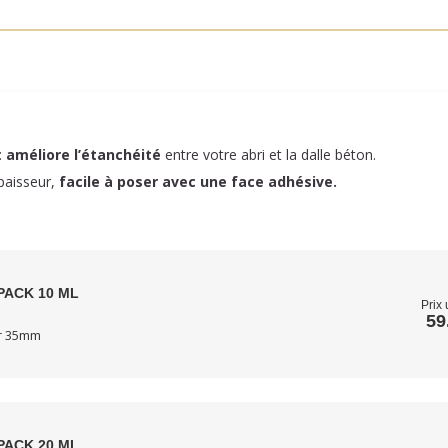
:
améliore l’étanchéité
entre votre abri et la dalle béton.
paisseur,
facile à poser
avec une face adhésive.
PACK 10 ML
Prix 
59
ur 35mm
PACK 20 ML