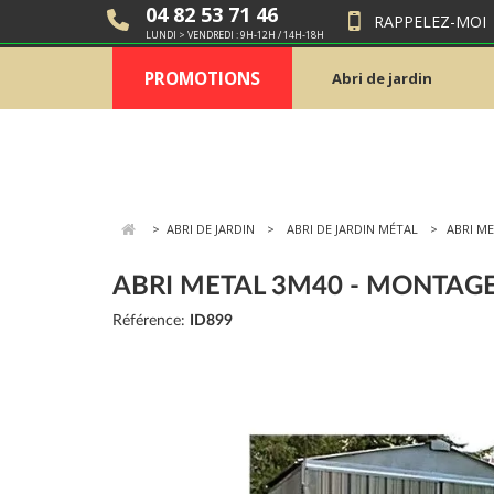
04 82 53 71 46
RAPPELEZ-MOI
LUNDI > VENDREDI : 9H-12H / 14H-18H
PROMOTIONS
Abri de jardin
>
ABRI DE JARDIN
ABRI DE JARDIN MÉTAL
ABRI M
ABRI METAL 3M40 - MONTAGE
Référence:
ID899