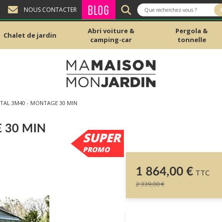
BLOG
NOUS CONTACTER
Abri voiture &
Pergola &
Chalet de jardin
camping-car
tonnelle
ETAL 3M40 - MONTAGE 30 MIN
 30 MIN
SUPER
PROMO
1 864,00 €
TTC
2 339,00 €