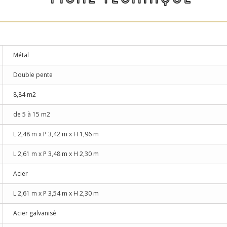
Métal
Double pente
8,84 m2
de 5 à 15 m2
L 2,48 m x P 3,42 m x H 1,96 m
L 2,61 m x P 3,48 m x H 2,30 m
Acier
L 2,61 m x P 3,54 m x H 2,30 m
Acier galvanisé