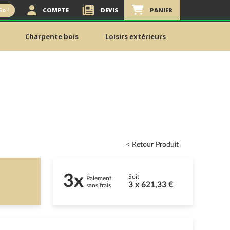
COMPTE
DEVIS
PANIER
Go !
Charpente bois
Loisirs extérieurs
< Retour Produit
3x
Soit
Paiement
3 x 621,33 €
sans frais