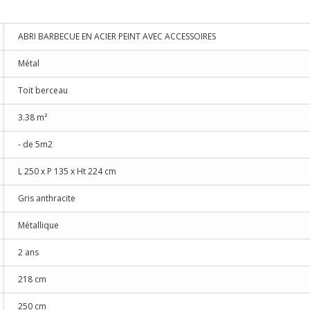
ABRI BARBECUE EN ACIER PEINT AVEC ACCESSOIRES
Métal
Toit berceau
3.38 m²
- de 5m2
L 250 x P 135 x Ht 224 cm
Gris anthracite
Métallique
2 ans
218 cm
250 cm