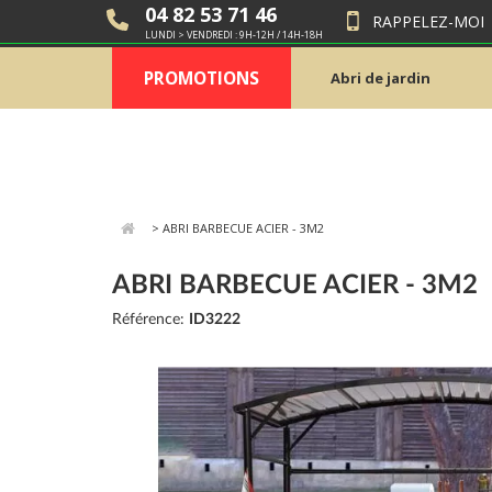
04 82 53 71 46
RAPPELEZ-MOI
LUNDI > VENDREDI : 9H-12H / 14H-18H
PROMOTIONS
Abri de jardin
>
ABRI BARBECUE ACIER - 3M2
ABRI BARBECUE ACIER - 3M2
Référence:
ID3222