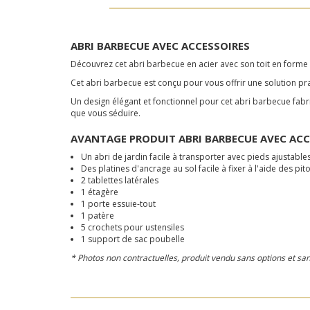
ABRI BARBECUE AVEC ACCESSOIRES
Découvrez cet abri barbecue en acier avec son toit en forme d
Cet abri barbecue est conçu pour vous offrir une solution pra
Un design élégant et fonctionnel pour cet abri barbecue fabr
que vous séduire.
AVANTAGE PRODUIT ABRI BARBECUE AVEC ACC
Un abri de jardin facile à transporter avec pieds ajustabl
Des platines d'ancrage au sol facile à fixer à l'aide des pit
2 tablettes latérales
1 étagère
1 porte essuie-tout
1 patère
5 crochets pour ustensiles
1 support de sac poubelle
* Photos non contractuelles, produit vendu sans options et sa