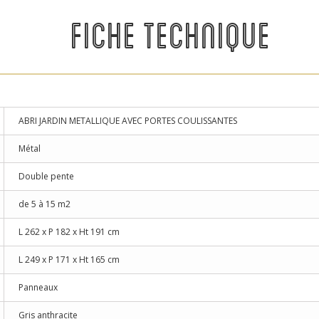
FICHE TECHNIQUE
ABRI JARDIN METALLIQUE AVEC PORTES COULISSANTES
Métal
Double pente
de 5 à 15 m2
L 262 x P 182 x Ht 191 cm
L 249 x P 171 x Ht 165 cm
Panneaux
Gris anthracite