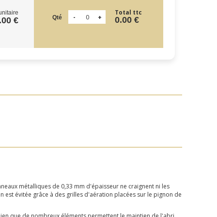
Total ttc
unitaire
Qté
0.00 €
.00 €
panneaux métalliques de 0,33 mm d'épaisseur ne craignent ni les
n est évitée grâce à des grilles d'aération placées sur le pignon de
. Bien que de nombreux éléments permettent le maintien de l'abri