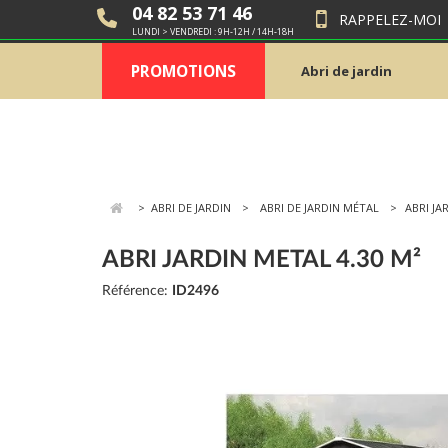
04 82 53 71 46
RAPPELEZ-MOI
LUNDI > VENDREDI : 9H-12H / 14H-18H
PROMOTIONS
Abri de jardin
>
ABRI DE JARDIN
ABRI DE JARDIN MÉTAL
ABRI JA
ABRI JARDIN METAL 4.30 M²
Référence:
ID2496