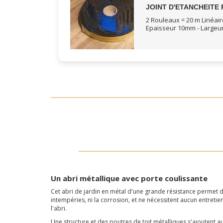
JOINT D'ETANCHEITE 
2 Rouleaux = 20 m Linéair
Epaisseur 10mm - Large
Un abri métallique avec porte coulissante
Cet abri de jardin en métal d'une grande résistance permet de
intempéries, ni la corrosion, et ne nécessitent aucun entretie
l'abri.
Une structure et des poutres de toit métalliques s'ajoutent a