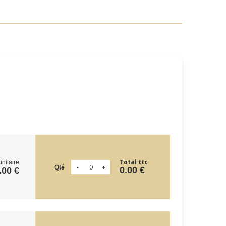
Total ttc
unitaire
Qté
0.00 €
.00 €