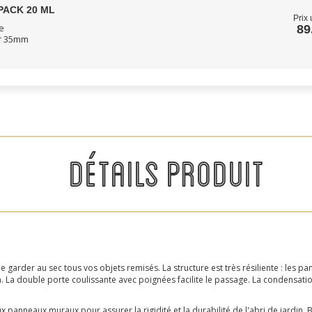
PACK 20 ML
Prix 
e
89
ur 35mm
DÉTAILS PRODUIT
 garder au sec tous vos objets remisés. La structure est très résiliente : les 
n. La double porte coulissante avec poignées facilite le passage. La condensatio
ux panneaux muraux pour assurer la rigidité et la durabilité de l'abri de jardin