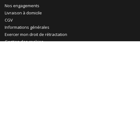
Nos engagements
Livraison à domicile
CGV
Informations générales
Exercer mon droit de rétractation
Gestion des cookies
Ma Maison Mon Jardin
Promotions
Abri jardin bois
Garage bois
Abri voiture bois
Abri voiture métal
Tonnelle & pergola
Abri terrasse
Rejoignez-nous !