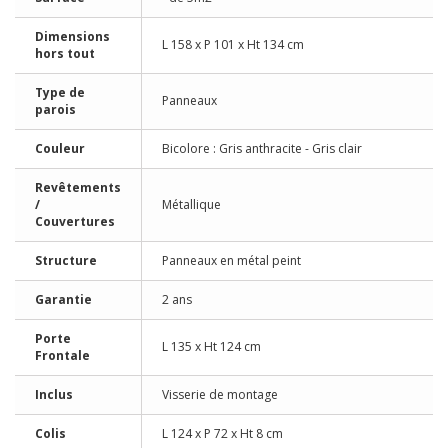
Dimensions
L 158 x P 101 x Ht 134 cm
hors tout
Type de
Panneaux
parois
Couleur
Bicolore : Gris anthracite - Gris clair
Revêtements
/
Métallique
Couvertures
Structure
Panneaux en métal peint
Garantie
2 ans
Porte
L 135 x Ht 124 cm
Frontale
Inclus
Visserie de montage
Colis
L 124 x P 72 x Ht 8 cm