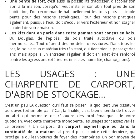
Une pente de toit
, c'est aussi la possibilité d'adosser, d'accoler son
abri à la maison. Lorsqu'on veut installer son abri tout près de son
habitation, l'on recommande habituellement les toits plats et simple
pente pour des raisons esthétiques. Pour des raisons pratiques
également, puisque l'eau doit s'écouler vers l'extérieur et non stagner
au pied de votre maison.
Les kits dont on parle dans cette gamme sont conçus en bois.
Du Douglas, de l'épicéa, du bois traité autoclave, du bois
thermotraité... Tout dépend des modèles d'ossatures. Dans tous les
cas, le bois est un matériau très résistant, qui tient bien le passage des
ans, mais appelle un entretien régulier. Il doit en effet être renforcé
contre les agressions extérieures (insectes, humidité, champignons).
LES USAGES : UNE
CHARPENTE DE CARPORT,
D'ABRI DE STOCKAGE...
C'est un peu LA question qu'il faut se poser : à quoi sert une ossature
bois avec toit simple pan ? Car, la finalité, c'est bien entendu de trouver
un abri qui permette de résoudre des problématiques de votre
quotidien. Avec cette charpente monopente, les usages sont assez variés.
Le premier ? Un carport.
Un carport asymétrique ou dans la
continuité de la maison
s'il prend place contre cette dernière, qui
protège la ou les voitures du foyer des intempéries. Un bon moyen de