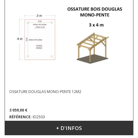
OSSATURE DOUGLAS MONO-PENTE 12M2
3 059,00 €
RÉFÉRENCE:
ID2503
+ D'INFOS
DIMENSIONS : 3 X 4 X 3.63 M