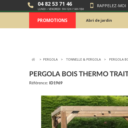
04 82 53 71 46
RAPPELEZ-MOI
LUNDI > VENDREDI : 9H-12H / 14H-18H
PROMOTIONS
Abri de jardin
>
PERGOLA
TONNELLE & PERGOLA
PERGOLA BO
PERGOLA BOIS THERMO TRAIT
Référence:
ID1969