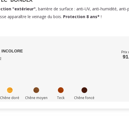
VEC "BONDEX"
ction "extérieur"
, barrière de surface : anti-UV, anti-humidité, anti-
isse apparaître le veinage du bois.
Protection 8 ans*
!
L INCOLORE
Prix 
91
2
Chêne doré
Chêne moyen
Teck
Chêne foncé