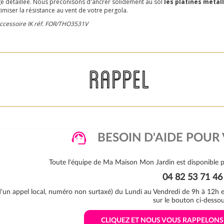
e détaillée. Nous préconisons d'ancrer solidement au sol
les platines métal
imiser la résistance au vent de votre pergola.
 accessoire IK réf. FOR/THO3531V
RAPPEL
BESOIN D'AIDE POUR 
Toute l'équipe de Ma Maison Mon Jardin est disponible p
04 82 53 71 46
 d'un appel local, numéro non surtaxé) du Lundi au Vendredi de 9h à 12h
sur le bouton ci-dessou
 CLIQUEZ ET NOUS VOUS RAPPELON