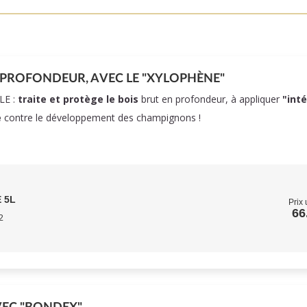
 PROFONDEUR, AVEC LE "XYLOPHÈNE"
LE :
traite et protège le bois
brut en profondeur, à appliquer
"int
e
contre le développement des champignons !
 5L
Prix 
66
2