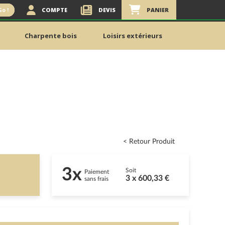
COMPTE
DEVIS
PANIER
Go !
Charpente bois
Loisirs extérieurs
< Retour Produit
3x
Soit
Paiement
3 x 600,33 €
sans frais