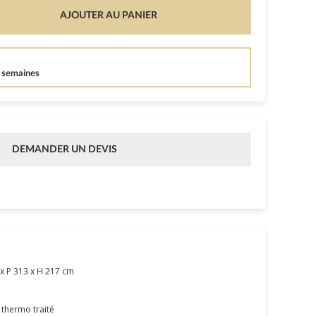
AJOUTER AU PANIER
4 semaines
DEMANDER UN DEVIS
x P 313 x H 217 cm
 thermo traité