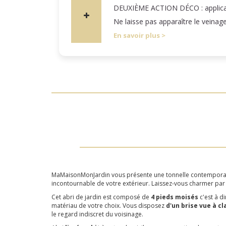
DEUXIÈME ACTION DÉCO : applicatio
Ne laisse pas apparaître le veinag
En savoir plus
MaMaisonMonJardin vous présente une tonnelle contemporaine,
incontournable de votre extérieur. Laissez-vous charmer par s
Cet abri de jardin est composé de
4 pieds moisés
c'est à d
matériau de votre choix. Vous disposez
d'un brise vue à cl
le regard indiscret du voisinage.