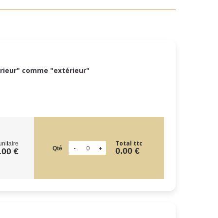
érieur" comme "extérieur"
Total ttc
unitaire
Qté
0.00 €
.00 €