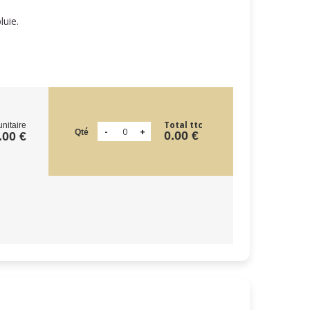
pluie.
Total ttc
unitaire
Qté
0.00 €
.00 €