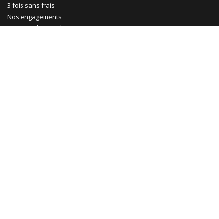
3 fois sans frais
Nos engagements
Livraison à domicile
CGV
Informations générales
Exercer mon droit de rétractation
Gestion des cookies
Ma Maison Mon Jardin
Promotions
Abri jardin bois
Garage bois
Abri voiture bois
Abri voiture métal
Tonnelle & pergola
Abri terrasse
Rejoignez-nous !