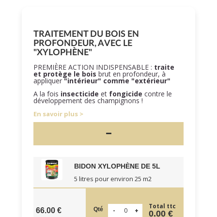
TRAITEMENT DU BOIS EN
PROFONDEUR, AVEC LE
"XYLOPHÈNE"
PREMIÈRE ACTION INDISPENSABLE :
traite
et protège le bois
brut en profondeur, à
appliquer
"intérieur" comme "extérieur"
A la fois
insecticide
et
fongicide
contre le
développement des champignons !
En savoir plus
BIDON XYLOPHÈNE DE 5L
5 litres pour environ 25 m2
Total ttc
Qté
66.00 €
0.00 €