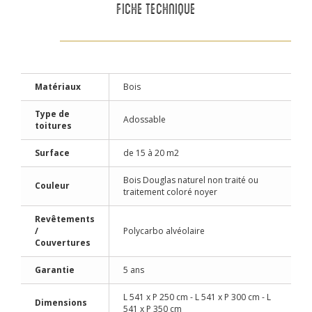
FICHE TECHNIQUE
Matériaux
Bois
Type de
Adossable
toitures
Surface
de 15 à 20 m2
Bois Douglas naturel non traité ou
Couleur
traitement coloré noyer
Revêtements
/
Polycarbo alvéolaire
Couvertures
Garantie
5 ans
L 541 x P 250 cm - L 541 x P 300 cm - L
Dimensions
541 x P 350 cm