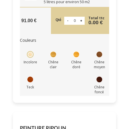
5 litres pour environ 50 m2
Total ttc
Qté
91.00 €
0.00 €
Couleurs
Incolore
Chêne
Chêne
Chêne
clair
doré
moyen
Teck
Chêne
foncé
PEINTURE RIPOLIN