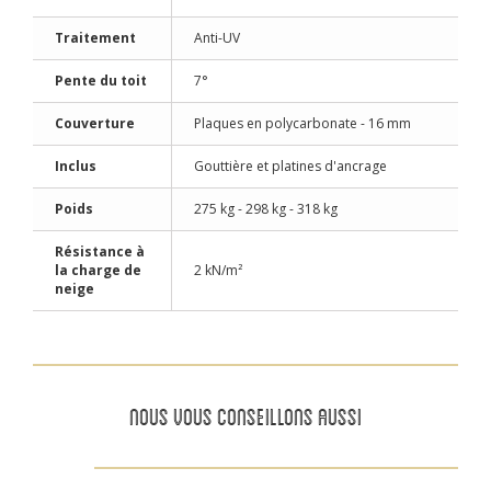
Traitement
Anti-UV
Pente du toit
7°
Couverture
Plaques en polycarbonate - 16 mm
Inclus
Gouttière et platines d'ancrage
Poids
275 kg - 298 kg - 318 kg
Résistance à
la charge de
2 kN/m²
neige
NOUS VOUS CONSEILLONS AUSSI