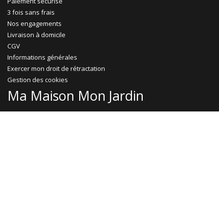
Paiement sécurisé
3 fois sans frais
Nos engagements
Livraison à domicile
CGV
Informations générales
Exercer mon droit de rétractation
Gestion des cookies
Ma Maison Mon Jardin
Promotions
Abri jardin bois
Garage bois
Abri voiture bois
Abri voiture métal
Tonnelle & pergola
Abri terrasse
Rejoignez-nous !