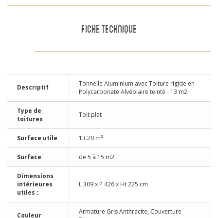
FICHE TECHNIQUE
Tonnelle Aluminium avec Toiture rigide en
Descriptif
Polycarbonate Alvéolaire teinté - 13 m2
Type de
Toit plat
toitures
Surface utile
13.20 m²
Surface
de 5 à 15 m2
Dimensions
intérieures
L 309 x P 426 x Ht 225 cm
utiles :
Armature Gris Anthracite, Couverture
Couleur