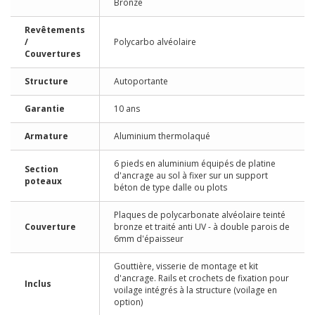
Bronze
Revêtements
/
Polycarbo alvéolaire
Couvertures
Structure
Autoportante
Garantie
10 ans
Armature
Aluminium thermolaqué
6 pieds en aluminium équipés de platine
Section
d'ancrage au sol à fixer sur un support
poteaux
béton de type dalle ou plots
Plaques de polycarbonate alvéolaire teinté
Couverture
bronze et traité anti UV - à double parois de
6mm d'épaisseur
Gouttière, visserie de montage et kit
d'ancrage. Rails et crochets de fixation pour
Inclus
voilage intégrés à la structure (voilage en
option)