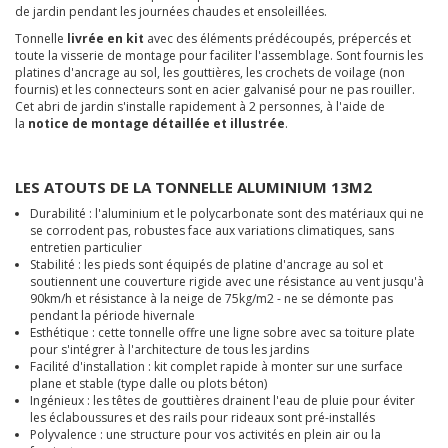
de jardin pendant les journées chaudes et ensoleillées.
Tonnelle
livrée en kit
avec des éléments prédécoupés, prépercés et
toute la visserie de montage pour faciliter l'assemblage. Sont fournis les
platines d'ancrage au sol, les gouttières, les crochets de voilage (non
fournis) et les connecteurs sont en acier galvanisé pour ne pas rouiller.
Cet abri de jardin s'installe rapidement à 2 personnes, à l'aide de
la
notice de montage détaillée et illustrée
.
LES ATOUTS DE LA TONNELLE ALUMINIUM 13M2
Durabilité : l'aluminium et le polycarbonate sont des matériaux qui ne
se corrodent pas, robustes face aux variations climatiques, sans
entretien particulier
Stabilité : les pieds sont équipés de platine d'ancrage au sol et
soutiennent une couverture rigide avec une résistance au vent jusqu'à
90km/h et résistance à la neige de 75kg/m2 - ne se démonte pas
pendant la période hivernale
Esthétique : cette tonnelle offre une ligne sobre avec sa toiture plate
pour s'intégrer à l'architecture de tous les jardins
Facilité d'installation : kit complet rapide à monter sur une surface
plane et stable (type dalle ou plots béton)
Ingénieux : les têtes de gouttières drainent l'eau de pluie pour éviter
les éclaboussures et des rails pour rideaux sont pré-installés
Polyvalence : une structure pour vos activités en plein air ou la