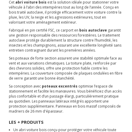
Cet
abri voiture bois
est la solution idéale pour stationner votre
véhicule à l’abri des intempéries tout au long de l’année. Conçu en
bois traité autoclave, il protège efficacement votre voiture contre la
pluie, les UV, la neige et les agressions extérieures, tout en
valorisant votre aménagement extérieur.
Fabriqué en pin certifié FSC, ce carport en
bois autoclave
garantit
une gestion responsable des ressources forestières. Le traitement
autoclave protège durablement la structure contre l’humidité, les
insectes et les champignons, assurant une excellente longévité sans
entretien contraignant durant les premières années.
Ses poteaux de forte section assurent une stabilité optimale face au
vent et aux variations climatiques. La toiture plate, renforcée par
des chevrons solides, offre une protection fiable contre les
intempéries. La couverture composée de plaques ondulées en fibre
de verre garantit une bonne étanchéité.
Sa conception avec
poteaux excentrés
optimise l’espace de
stationnement et facilite les manœuvres. Vous bénéficiez d’un accès
plus confortable et d’un passage élargi, particulièrement pratique
au quotidien. Les panneaux latéraux intégrés apportent une
protection supplémentaire. Panneaux en bois massif composés de
madriers de 26 mm d'épaisseur.
LES + PRODUITS
Un abri voiture bois conçu pour protéger votre véhicule toute