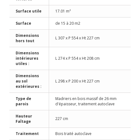
Surface utile
17.01 m²
Surface
de 15 à 20 m2
Dimensions
L 307 x P 554 x Ht 227 cm
hors tout
Dimensions
intérieures
L 274 x P 554 x Ht 208 cm
utiles :
Dimensions
au sol
L 298 x P 200 x Ht 227 cm
extérieures :
Type de
Madriers en bois massif de 26 mm
parois
d'épaisseur, traitement autoclave
Hauteur
227 cm
Faîtage
Traitement
Bois traité autoclave