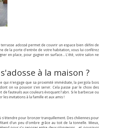
bri terrasse adossé permet de couvrir un espace bien défini de
e de la porte d'entrée de votre habitation, vous lui conférez
gner en place, pour gagner en surface... L'été, votre salon ne
'adosse à la maison ?
 ce qui n'engage que sa proximité immédiate, la pergola bois
 dont on va pouvoir s'en servir. Cela passe par le choix des
de fauteuils aux couleurs évoquant l'abri. Si le barbecue ou
es invitations à la famille et aux amis !
 où s'étendre pour bronzer tranquillement. Des chiliennes pour
itant d'un peu d'ombre grâce au toit de la tonnelle. Mieux,
'y étend pour s'y reposer entre deux plongeons... et, pourquoi