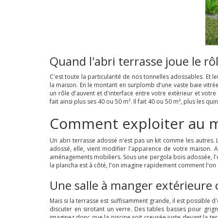
Quand l'abri terrasse joue le rô
C'est toute la particularité de nos tonnelles adossables. Et 
la maison. En le montant en surplomb d'une vaste baie vitrée
un rôle d'auvent et d'interface entre votre extérieur et votr
fait ainsi plus ses 40 ou 50 m². Il fait 40 ou 50 m², plus les q
Comment exploiter au ma
Un abri terrasse adossé n'est pas un kit comme les autres. 
adossé, elle, vient modifier l'apparence de votre maison. A
aménagements mobiliers. Sous une pergola bois adossée, l'on
la plancha est à côté, l'on imagine rapidement comment l'on de
Une salle à manger extérieure o
Mais si la terrasse est suffisamment grande, il est possible 
discuter en sirotant un verre. Des tables basses pour grig
imaginez donc que la piscine soit creusée juste devant la ter