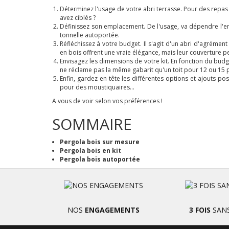
Déterminez l'usage de votre abri terrasse. Pour des repas 
avez ciblés ?
Définissez son emplacement. De l'usage, va dépendre l'e
tonnelle autoportée.
Réfléchissez à votre budget. Il s'agit d'un abri d'agréme
en bois offrent une vraie élégance, mais leur couverture peu
Envisagez les dimensions de votre kit. En fonction du bud
ne réclame pas la même gabarit qu'un toit pour 12 ou 15 p
Enfin, gardez en tête les différentes options et ajouts p
pour des moustiquaires...
A vous de voir selon vos préférences !
SOMMAIRE
Pergola bois sur mesure
Pergola bois en kit
Pergola bois autoportée
NOS
ENGAGEMENTS
3 FOIS
SANS