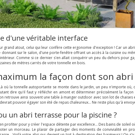
le d'une véritable interface
leur grand atout, celui qui leur confère cette ergonomie d'exception ! Car un a
 donnant sur le salon, d'une porte-fenêtre offrant un accès à la cuisine ou mêm
e intérieur. Comme si ce dernier s'en allait conquérir un peu du dehors pour ga
uinzaines de mètres carrés de votre tonnelle en bois.
ximum la façon dont son abri s
Là où la tonnelle autoportante se monte dans le jardin, un peu n'importe où,
utant dire qu'il faut y réfléchir en amont et déterminer précisément la façon
 retrouve ainsi souvent une table à manger outdoor avec son lot de chaises et 
vrait pouvoir égayer son été de repas chaleureux... Ne reste plus qu'à envoyer l
u un abri terrasse pour la piscine ?
d'en profiter pour y créer l'espace détente par excellence... Des bains de soleil
noter un morceau. Le plaisir de partager des moments de convivialité en prof
rasse... Voilà votre abri qui devient un toit à destination des baigneurs ! On s