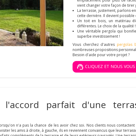
emplacement pour plus de facilité
vient changer votre façon de tirer 
La terrasse, justement, parlons-en 
cette dernière. Il devient possible
Un toit en bois, un matériau él
différentes. Le choix de la qualité !
Une véritable pergola qui bonifi
superbe investissement !
Vous cherchez d'autres
pergolas b
nombreuses propositions personnal
Besoin d'aide pour votre projet ?
CLIQUEZ ET NOUS VOU
 l'accord parfait d'une terr
orsqu'on n'a pas la chance de les avoir chez soi. Nos clients nous contactent
 visiter les amis à droite, à gauche, ils en reviennent convaincus que leur te
arfaits compléments de la terrasse et de leurs extérieurs paysagés. Une terrasse