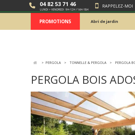
04 82 53 71 46
RAPPELEZ-MOI
LUNDI > VENDREDI : 9H-12H / 14H-18H
PROMOTIONS
Abri de jardin
>
PERGOLA
TONNELLE & PERGOLA
PERGOLA BO
PERGOLA BOIS ADO