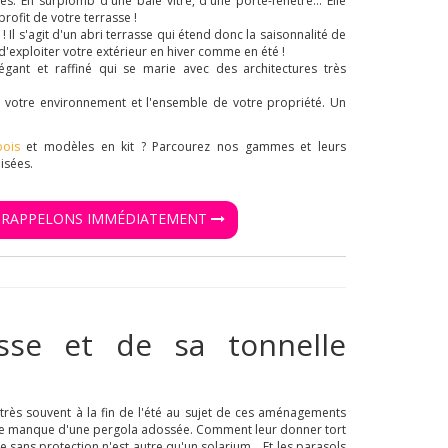
s. En surplomb d'une baie vitré, d'une porte-fenêtre... Elle
profit de votre terrasse !
! Il s'agit d'un abri terrasse qui étend donc la saisonnalité de
 d'exploiter votre extérieur en hiver comme en été !
égant et raffiné qui se marie avec des architectures très
e votre environnement et l'ensemble de votre propriété. Un
ois
et modèles en kit ? Parcourez nos gammes et leurs
isées.
S RAPPELONS IMMÉDIATEMENT
asse et de sa tonnelle
 très souvent à la fin de l'été au sujet de ces aménagements
rrasse manque d'une pergola adossée. Comment leur donner tort
 sans protection n'est autre qu'un solarium... Et les parasols