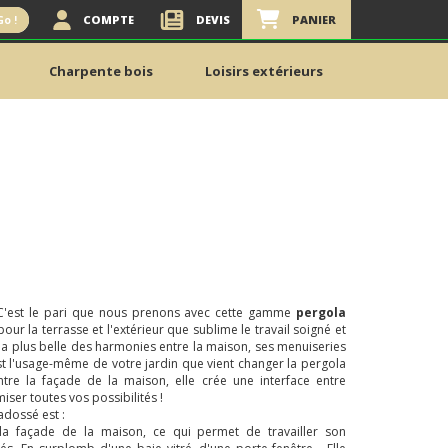
COMPTE
DEVIS
PANIER
Go !
Charpente bois
Loisirs extérieurs
! C'est le pari que nous prenons avec cette gamme
pergola
our la terrasse et l'extérieur que sublime le travail soigné et
la plus belle des harmonies entre la maison, ses menuiseries
st l'usage-même de votre jardin que vient changer la pergola
tre la façade de la maison, elle crée une interface entre
imiser toutes vos possibilités !
adossé est :
la façade de la maison, ce qui permet de travailler son