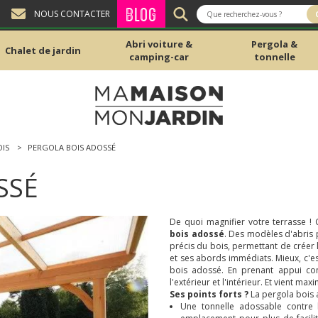
BLOG
NOUS CONTACTER
Abri voiture &
Pergola &
Chalet de jardin
camping-car
tonnelle
IS
PERGOLA BOIS ADOSSÉ
SSÉ
De quoi magnifier votre terrasse 
bois adossé
. Des modèles d'abris p
précis du bois, permettant de créer 
et ses abords immédiats. Mieux, c'e
bois adossé. En prenant appui con
l'extérieur et l'intérieur. Et vient max
Ses points forts ?
La pergola bois 
Une tonnelle adossable contre 