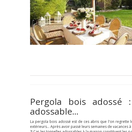
Pergola bois adossé :
adossable...
La pergola bois adossé est de ces abris que l'on regrette l
extérieurs... Après avoir passé leurs semaines de vacances à
?! Car les tonnelles adossables à la maison constituent les p