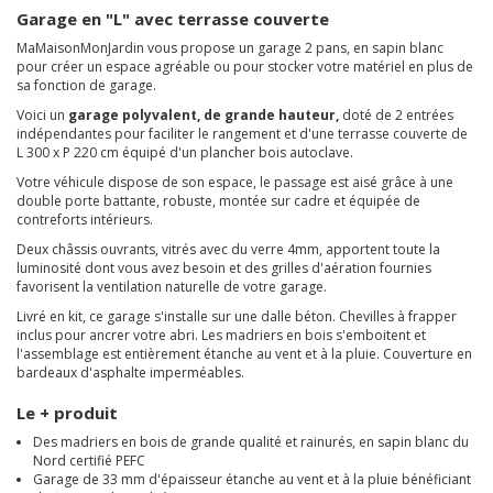
Garage en "L" avec terrasse couverte
MaMaisonMonJardin vous propose un garage 2 pans, en sapin blanc
pour créer un espace agréable ou pour stocker votre matériel en plus de
sa fonction de garage.
Voici un
garage polyvalent, de grande hauteur,
doté de 2 entrées
indépendantes pour faciliter le rangement et d'une terrasse couverte de
L 300 x P 220 cm équipé d'un plancher bois autoclave.
Votre véhicule dispose de son espace, le passage est aisé grâce à une
double porte battante, robuste, montée sur cadre et équipée de
contreforts intérieurs.
Deux châssis ouvrants, vitrés avec du verre 4mm, apportent toute la
luminosité dont vous avez besoin et des grilles d'aération fournies
favorisent la ventilation naturelle de votre garage.
Livré en kit, ce garage s'installe sur une dalle béton. Chevilles à frapper
inclus pour ancrer votre abri. Les madriers en bois s'emboitent et
l'assemblage est entièrement étanche au vent et à la pluie. Couverture en
bardeaux d'asphalte imperméables.
Le + produit
Des madriers en bois de grande qualité et rainurés, en sapin blanc du
Nord certifié PEFC
Garage de 33 mm d'épaisseur étanche au vent et à la pluie bénéficiant