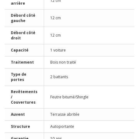
12 cm
arrière
Débord côté
12 cm
gauche
Débord côté
12 cm
droit
Capacité
1 voiture
Traitement
Bois non traité
Type de
2 battants
portes
Revêtements
/
Feutre bitumé/Shingle
Couvertures
Auvent
Terrasse abritée
Structure
Autoportante
Garantie
10 ans