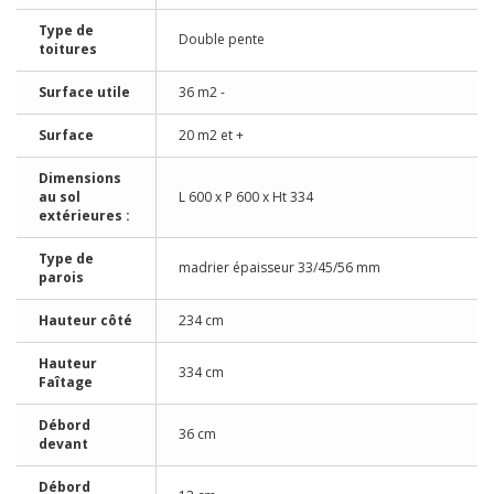
Type de
Double pente
toitures
Surface utile
36 m2 -
Surface
20 m2 et +
Dimensions
au sol
L 600 x P 600 x Ht 334
extérieures :
Type de
madrier épaisseur 33/45/56 mm
parois
Hauteur côté
234 cm
Hauteur
334 cm
Faîtage
Débord
36 cm
devant
Débord