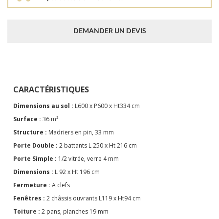
DEMANDER UN DEVIS
CARACTÉRISTIQUES
Dimensions au sol :
L600 x P600 x Ht334 cm
Surface :
36 m²
Structure :
Madriers en pin, 33 mm
Porte Double :
2 battants L 250 x Ht 216 cm
Porte Simple :
1/2 vitrée, verre 4 mm
Dimensions :
L 92 x Ht 196 cm
Fermeture :
A clefs
Fenêtres :
2 châssis ouvrants L119 x Ht94 cm
Toiture :
2 pans, planches 19 mm