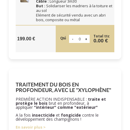
Câble :
Longueur 3m30
But :
Solidariser les madriers à la toiture et
au sol
Elément de sécurité vendu avec un abri
bois, composite ou métal
Total ttc
Qté
199.00 €
0.00 €
TRAITEMENT DU BOIS EN
PROFONDEUR, AVEC LE "XYLOPHÈNE"
PREMIÈRE ACTION INDISPENSABLE :
traite et
protège le bois
brut en profondeur, à
appliquer
"intérieur" comme "extérieur"
A la fois
insecticide
et
fongicide
contre le
développement des champignons !
En savoir plus