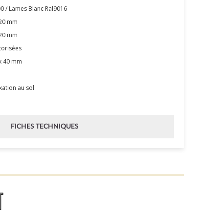
00 / Lames Blanc Ral9016
120 mm
120 mm
torisées
 x 40 mm
ixation au sol
FICHES TECHNIQUES
T