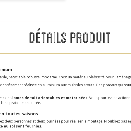
DÉTAILS PRODUIT
minium
urable, recyclable robuste, moderne. C'est un matériau plébiscité pour l'aména
t entièrement réalisée en aluminium aux multiples atouts. Des poteaux qui soutie
vec des
lames de toit orientables et motorisées
. Vous pourrez les actionne
bien pratique en soirée.
en toutes saisons
oyez deux personnes et deux journées pour réaliser le montage. N'oubliez pas 
e au sol sont fournies
.