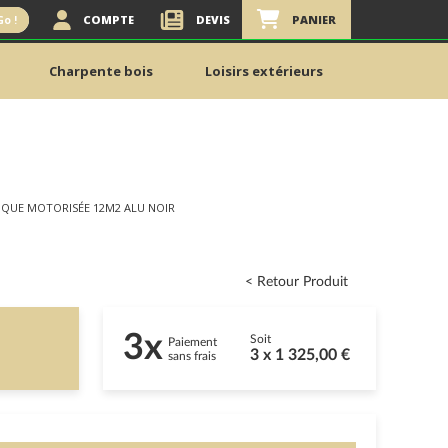
COMPTE
DEVIS
PANIER
Go !
Charpente bois
Loisirs extérieurs
IQUE MOTORISÉE 12M2 ALU NOIR
< Retour Produit
3x
Soit
Paiement
3 x 1 325,00 €
sans frais