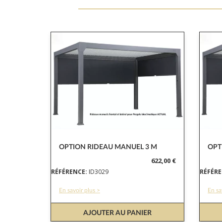
OPTION RIDEAU MANUEL 3 M
OPT
622,00 €
RÉFÉRENCE:
ID3029
RÉFÉRE
En savoir plus >
En sa
AJOUTER AU PANIER