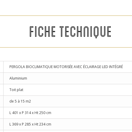
FICHE TECHNIQUE
PERGOLA BIOCLIMATIQUE MOTORISÉE AVEC ÉCLAIRAGE LED INTÉGRÉ
Aluminium
Toit plat
de 5 à 15 m2
L 401 x P 314 x Ht 250 cm
L 369 x P 285 x Ht 234 cm