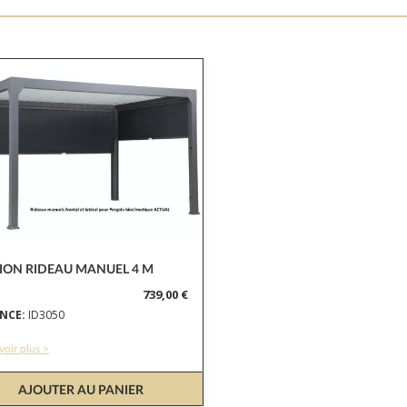
ION RIDEAU MANUEL 4 M
739,00 €
NCE:
ID3050
voir plus >
AJOUTER AU PANIER