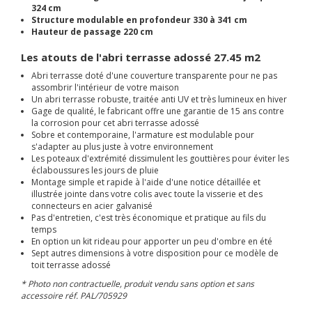
324 cm
Structure modulable en profondeur 330 à 341 cm
Hauteur de passage 220 cm
Les atouts de l'abri terrasse adossé 27.45 m2
Abri terrasse doté d'une couverture transparente pour ne pas
assombrir l'intérieur de votre maison
Un abri terrasse robuste, traitée anti UV et très lumineux en hiver
Gage de qualité, le fabricant offre une garantie de 15 ans contre
la corrosion pour cet abri terrasse adossé
Sobre et contemporaine, l'armature est modulable pour
s'adapter au plus juste à votre environnement
Les poteaux d'extrémité dissimulent les gouttières pour éviter les
éclaboussures les jours de pluie
Montage simple et rapide à l'aide d'une notice détaillée et
illustrée jointe dans votre colis avec toute la visserie et des
connecteurs en acier galvanisé
Pas d'entretien, c'est très économique et pratique au fils du
temps
En option un kit rideau pour apporter un peu d'ombre en été
Sept autres dimensions à votre disposition pour ce modèle de
toit terrasse adossé
* Photo non contractuelle, produit vendu sans option et sans
accessoire réf. PAL/705929