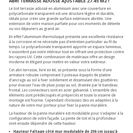
ABRI TERRASSE ADOSSE AJUSTABLE 27.45 M2 !
Le toit terrasse adossé en aluminium avec une couverture en
polycarbonate transparent est une structure légère et durable,
idéale pour créer une grande surface extérieure abritée. Une
extension de votre maison parfaite pour vos moments de détente
ou vos déjeuners au grand air.
En effet l'aluminium thermolaqué présente une excellente résistance
à la corrosion et ne nécessite pas d'entretien particulier au fil du
temps. Le polycarbonate transparent apporte un espace lumineux,
n'assombrit pas votre intérieur tout en offrant une protection contre
les rayons UV. Cette combinaison de matériaux offre un design
moderne et élégant pour mettre en valeur votre extérieur.
Cet abri terrasse, livré en kit, se présente sous la forme d'une
armature robuste comprenant 3 poteaux équipés de platine
d'ancrage au sol à fixer solidement et dissimulant des gouttières
pour évacuer l'eau de pluie jusqu'au sol, drainée par le bandeau
frontal. Les connecteurs sont en acier galvanisé. L'ensemble des
éléments sont prédécoupés et prépercés et toute la visserie de
montage est fournie. Cependant choisissez des vis adaptées à la
nature de votre mur porteur pour fixer la panne muralière.
La hauteur de la panne muralière est modulable pour s'adapter à la
configuration de votre façade. La pente de toit et la profondeur
vont ensuite dépendre de cette hauteur.
Hauteur Faîtage côté mur modulable de 256 cm jusqu'à