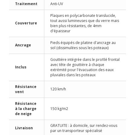
Traitement
Anti-UV
Plaques en polycarbonate translucide,
tout aussi lumineuses que du verre mais
Couverture
bien plus résistantes, de 4mm
d'épaisseur
Pieds équipés de platine d'ancrage au
Ancrage
sol (dissimulées sous les poteaux)
Gouttière intégrée dans le profilé frontal
avec tête de gouttière à chaque
Inclus
extrémité pour l'évacuation des eaux
pluviales dans les poteaux
Résistance
120 km/h
vent
Résistance
à la charge
150 kg/m2
de neige
GRATUITE : à domicile, sur rendez-vous
Livraison
par un transporteur spécialisé