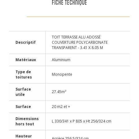
FICHE TECHNIQUE
TOIT TERRASSE ALU ADOSSÉ
Descriptif
COUVERTURE POLYCARBONATE
TRANSPARENT - 3.41 X 8.05 M
Matériaux
Aluminium
Type de
Monopente
toitures
Surface
27.45m²
utile
Surface
20 m2 et +
Dimensions
L 330/341 x P 805 x Ht 256/324 cm
hors tout
Hauteur
Arrière 256.5/324 cm