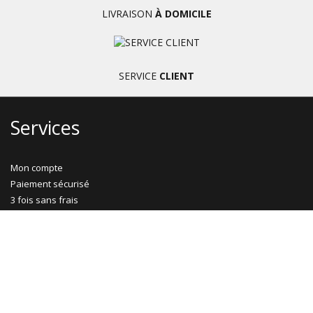
LIVRAISON
À DOMICILE
SERVICE
CLIENT
Services
Mon compte
Paiement sécurisé
3 fois sans frais
Nos engagements
Livraison à domicile
CGV
Informations générales
Exercer mon droit de rétractation
Gestion des cookies