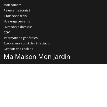
Mon compte
Paiement sécurisé
3 fois sans frais
Nos engagements
Livraison à domicile
CGV
Informations générales
Exercer mon droit de rétractation
Gestion des cookies
Ma Maison Mon Jardin
Promotions
Abri jardin bois
Garage bois
Abri voiture bois
Abri voiture métal
Tonnelle & pergola
Abri terrasse