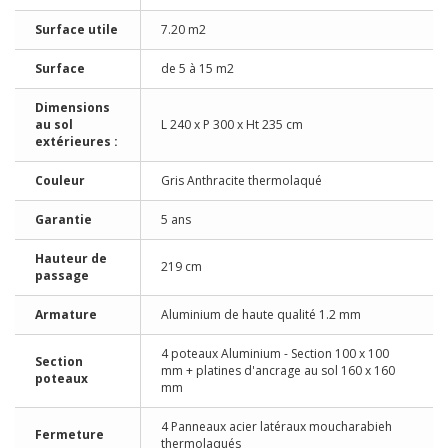
Surface utile
7.20 m2
Surface
de 5 à 15 m2
Dimensions
au sol
L 240 x P 300 x Ht 235 cm
extérieures :
Couleur
Gris Anthracite thermolaqué
Garantie
5 ans
Hauteur de
219 cm
passage
Armature
Aluminium de haute qualité 1.2 mm
4 poteaux Aluminium - Section 100 x 100
Section
mm + platines d'ancrage au sol 160 x 160
poteaux
mm
4 Panneaux acier latéraux moucharabieh
Fermeture
thermolaqués