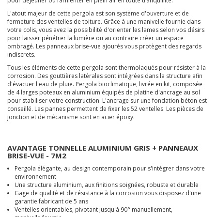
pour déjeuner ou farnienter en plein air en toute tranquillité.
L'atout majeur de cette pergola est son système d'ouverture et de
fermeture des ventelles de toiture. Grâce à une manivelle fournie dans
votre colis, vous avez la possibilité d'orienter les lames selon vos désirs
pour laisser pénétrer la lumière ou au contraire créer un espace
ombragé. Les panneaux brise-vue ajourés vous protègent des regards
indiscrets.
Tous les éléments de cette pergola sont thermolaqués pour résister à la
corrosion. Des gouttières latérales sont intégrées dans la structure afin
d'évacuer l'eau de pluie. Pergola bioclimatique, livrée en kit, composée
de 4 larges poteaux en aluminium équipés de platine d'ancrage au sol
pour stabiliser votre construction. L'ancrage sur une fondation béton est
conseillé. Les pannes permettent de fixer les 52 ventelles. Les pièces de
jonction et de mécanisme sont en acier époxy.
AVANTAGE TONNELLE ALUMINIUM GRIS + PANNEAUX
BRISE-VUE - 7M2
Pergola élégante, au design contemporain pour s'intégrer dans votre
environnement
Une structure aluminium, aux finitions soignées, robuste et durable
Gage de qualité et de résistance à la corrosion vous disposez d'une
garantie fabricant de 5 ans
Ventelles orientables, pivotant jusqu'à 90° manuellement,