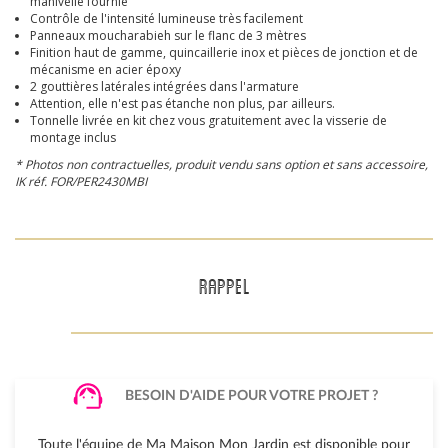
manivelle fournie
Contrôle de l'intensité lumineuse très facilement
Panneaux moucharabieh sur le flanc de 3 mètres
Finition haut de gamme, quincaillerie inox et pièces de jonction et de
mécanisme en acier époxy
2 gouttières latérales intégrées dans l'armature
Attention, elle n'est pas étanche non plus, par ailleurs.
Tonnelle livrée en kit chez vous gratuitement avec la visserie de
montage inclus
* Photos non contractuelles, produit vendu sans option et sans accessoire,
IK réf. FOR/PER2430MBI
RAPPEL
BESOIN D'AIDE POUR VOTRE PROJET ?
Toute l'équipe de Ma Maison Mon Jardin est disponible pour