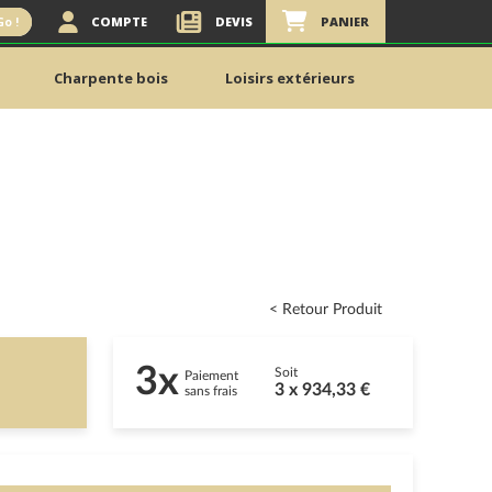
COMPTE
DEVIS
PANIER
Go !
Charpente bois
Loisirs extérieurs
< Retour Produit
3x
Soit
Paiement
3 x 934,33 €
sans frais