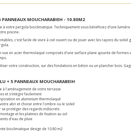
5 PANNEAUX MOUCHARABIEH - 10.80M2
à votre pergola bioclimatique. Techniquement vous bénéficiez d'une lumière 
otre piscine.
les, c'est facile de vivre à ciel ouvert ou de jouer avec les rayons du soleil grâ
ergola.
e-vue en acier thermolaqué composés d'une surface plane ajourée de formes vé
emps.
iliser votre construction, sur des fondations en béton ou un plancher bois. Gage
ALU + 5 PANNEAUX MOUCHARABEIH
e à l'aménagement de votre terrasse
res et s'intègre facilement
composition en aluminium thermolaqué
tre abri et choisir entre l'ombre ou le soleil
se protéger des regards indiscrets
 montage et les platines de fixation au sol
ments d'eau de pluie
tante bioclimatique design de 10.80 m2