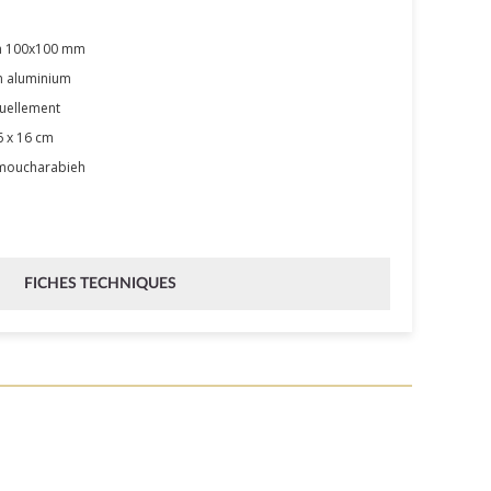
m 100x100 mm
n aluminium
uellement
6 x 16 cm
 moucharabieh
FICHES TECHNIQUES