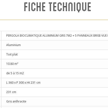
FICHE TECHNIQUE
PERGOLA BIOCLIMATIQUE ALUMINIUM GRIS 7M2 + 5 PANNEAUX BRISE-VU
Aluminium
Toit plat
10.80 m²
de 5 à 15 m2
L 360 x P 300 x Ht 231 cm
231 cm
Gris anthracite