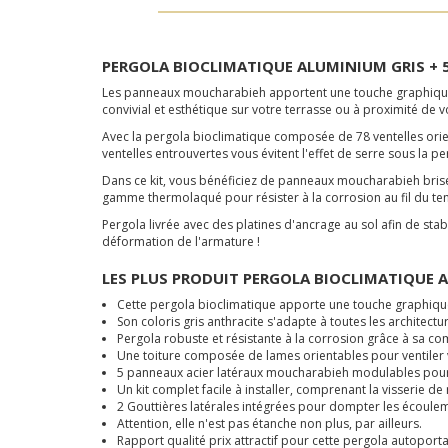
PERGOLA BIOCLIMATIQUE ALUMINIUM GRIS + 
Les panneaux moucharabieh apportent une touche graphique 
convivial et esthétique sur votre terrasse ou à proximité de v
Avec la pergola bioclimatique composée de 78 ventelles orientab
ventelles entrouvertes vous évitent l'effet de serre sous la p
Dans ce kit, vous bénéficiez de panneaux moucharabieh bris
gamme thermolaqué pour résister à la corrosion au fil du t
Pergola livrée avec des platines d'ancrage au sol afin de stab
déformation de l'armature !
LES PLUS PRODUIT PERGOLA BIOCLIMATIQUE 
Cette pergola bioclimatique apporte une touche graphiqu
Son coloris gris anthracite s'adapte à toutes les architectu
Pergola robuste et résistante à la corrosion grâce à sa 
Une toiture composée de lames orientables pour ventiler vo
5 panneaux acier latéraux moucharabieh modulables pour 
Un kit complet facile à installer, comprenant la visserie de
2 Gouttières latérales intégrées pour dompter les écoule
Attention, elle n'est pas étanche non plus, par ailleurs.
Rapport qualité prix attractif pour cette pergola autopor