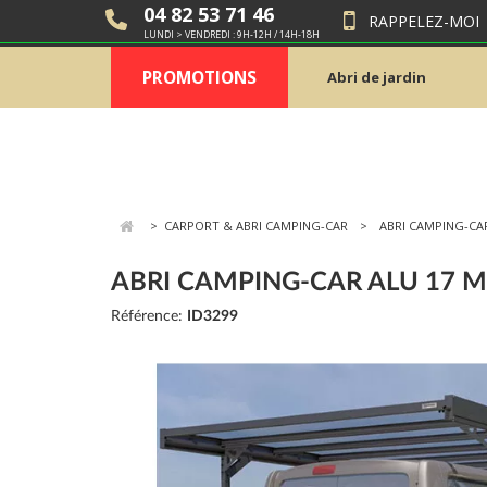
04 82 53 71 46
RAPPELEZ-MOI
LUNDI > VENDREDI : 9H-12H / 14H-18H
PROMOTIONS
Abri de jardin
>
CARPORT & ABRI CAMPING-CAR
ABRI CAMPING-CA
ABRI CAMPING-CAR ALU 17 
Référence:
ID3299