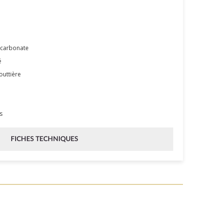
ycarbonate
é
outtière
s
FICHES TECHNIQUES