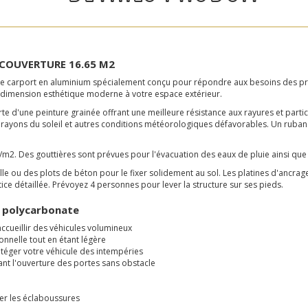
 COUVERTURE 16.65 M2
vec ce carport en aluminium spécialement conçu pour répondre aux besoins des p
ne dimension esthétique moderne à votre espace extérieur.
 d'une peinture grainée offrant une meilleure résistance aux rayures et parti
 rayons du soleil et autres conditions météorologiques défavorables. Un ruba
/m2. Des gouttières sont prévues pour l'évacuation des eaux de pluie ainsi que 
le ou des plots de béton pour le fixer solidement au sol. Les platines d'ancrage 
otice détaillée. Prévoyez 4 personnes pour lever la structure sur ses pieds.
t polycarbonate
ccueillir des véhicules volumineux
onnelle tout en étant légère
téger votre véhicule des intempéries
ant l'ouverture des portes sans obstacle
ter les éclaboussures