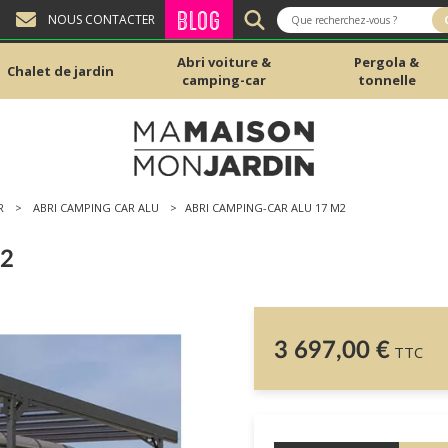
BLOG
NOUS CONTACTER
Abri voiture &
Pergola &
Chalet de jardin
camping-car
tonnelle
R
ABRI CAMPING CAR ALU
ABRI CAMPING-CAR ALU 17 M2
M2
3 697,00 €
TTC