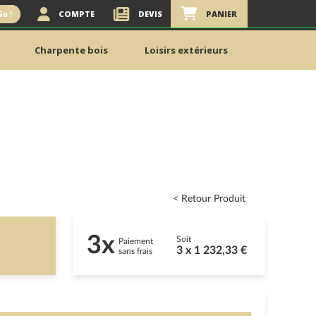
COMPTE
DEVIS
PANIER
Go !
Charpente bois
Loisirs extérieurs
< Retour Produit
3x
Soit
Paiement
3 x 1 232,33 €
sans frais