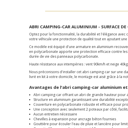
ABRI CAMPING-CAR ALUMINIUM - SURFACE DE
Optez pour la fonctionnalité, la durabilité et l'élégance a
votre véhicule une protection de qualité tout en ajoutant u
Ce modèle est équipé d'une armature en aluminium recouverte
en polycarbonate apporte une protection efficace contre les
durée de vie des panneaux polycarbonate.
Haute résistance aux intempéries : vent 90km/h et neige 40kg
Nous préconisons d'installer cet abri camping-car sur une dal
livré en kit à votre domicile, le montage est aisé grâce à la n
Avantages de l'abri camping-car aluminium e
Abri camping-car offrant un abri de grande hauteur pour a
Structure en aluminium garantissant une durabilité excepti
Couverture en polycarbonate robuste et efficace pour pro
Une conception avec seulement 2 poteaux par côté, facilit
Aucun entretien nécessaire
Chevilles à expansion pour ancrage béton fournies
Gouttière pour écouler l'eau de pluie et lancière pour limi