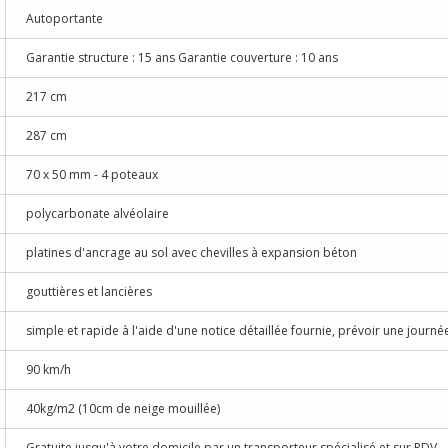
Autoportante
Garantie structure : 15 ans Garantie couverture : 10 ans
217 cm
287 cm
70 x 50 mm - 4 poteaux
polycarbonate alvéolaire
platines d'ancrage au sol avec chevilles à expansion béton
gouttières et lancières
simple et rapide à l'aide d'une notice détaillée fournie, prévoir une journ
90 km/h
40kg/m2 (10cm de neige mouillée)
Gratuite jusqu'à votre domicile par un transporteur spécialisé et sur RDV