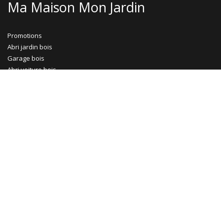
Ma Maison Mon Jardin
Promotions
Abri jardin bois
Garage bois
Abri voiture bois
Abri voiture métal
Tonnelle & pergola
Abri terrasse
Rejoignez-nous !
Le Blog
Facebook
Pinterest
Instagram
Contactez-nous !
Service client : 04 82 53 71 46