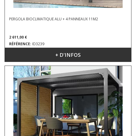
PERGOLA BIOCLIMATIQUE ALU + 4 PANNEAUX 11M2
2 611,00 €
RÉFÉRENCE:
ID3239
+ D'INFOS
DIMENSIONS : 3.60 X 3.00 M