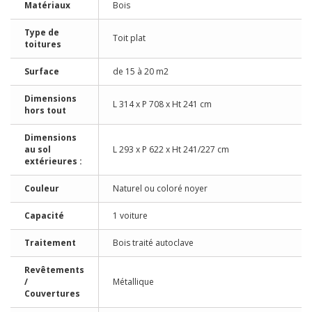
Matériaux
Bois
Type de
Toit plat
toitures
Surface
de 15 à 20 m2
Dimensions
L 314 x P 708 x Ht 241 cm
hors tout
Dimensions
au sol
L 293 x P 622 x Ht 241/227 cm
extérieures :
Couleur
Naturel ou coloré noyer
Capacité
1 voiture
Traitement
Bois traité autoclave
Revêtements
/
Métallique
Couvertures