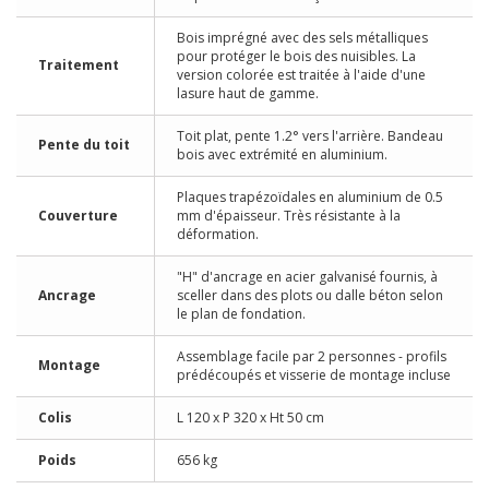
Bois imprégné avec des sels métalliques
pour protéger le bois des nuisibles. La
Traitement
version colorée est traitée à l'aide d'une
lasure haut de gamme.
Toit plat, pente 1.2° vers l'arrière. Bandeau
Pente du toit
bois avec extrémité en aluminium.
Plaques trapézoïdales en aluminium de 0.5
Couverture
mm d'épaisseur. Très résistante à la
déformation.
"H" d'ancrage en acier galvanisé fournis, à
Ancrage
sceller dans des plots ou dalle béton selon
le plan de fondation.
Assemblage facile par 2 personnes - profils
Montage
prédécoupés et visserie de montage incluse
Colis
L 120 x P 320 x Ht 50 cm
Poids
656 kg