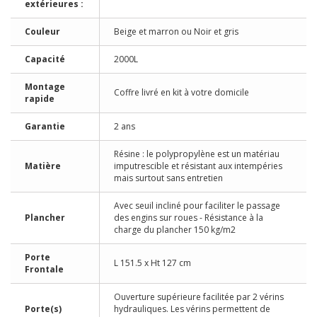
extérieures :
Couleur
Beige et marron ou Noir et gris
Capacité
2000L
Montage
Coffre livré en kit à votre domicile
rapide
Garantie
2 ans
Résine : le polypropylène est un matériau
Matière
imputrescible et résistant aux intempéries
mais surtout sans entretien
Avec seuil incliné pour faciliter le passage
Plancher
des engins sur roues - Résistance à la
charge du plancher 150 kg/m2
Porte
L 151.5 x Ht 127 cm
Frontale
Ouverture supérieure facilitée par 2 vérins
Porte(s)
hydrauliques. Les vérins permettent de