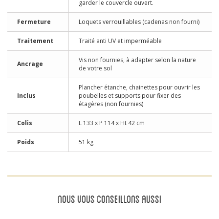
garder le couvercle ouvert.
Fermeture
Loquets verrouillables (cadenas non fourni)
Traitement
Traité anti UV et imperméable
Vis non fournies, à adapter selon la nature
Ancrage
de votre sol
Plancher étanche, chainettes pour ouvrir les
Inclus
poubelles et supports pour fixer des
étagères (non fournies)
Colis
L 133 x P 114 x Ht 42 cm
Poids
51 kg
NOUS VOUS CONSEILLONS AUSSI