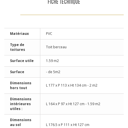
FICHE TECHNIQUE
Matériaux
PVC
Type de
Toit berceau
toitures
Surface utile
1.59 m2
Surface
- de 5m2
Dimensions
L 177 x P 113 x Ht 134 cm - 2 m2
hors tout
Dimensions
intérieures
L 164 x P 97 x Ht 127 cm - 1.59 m2
utiles :
Dimensions
au sol
L 176.5 x P 111 x Ht 127 cm