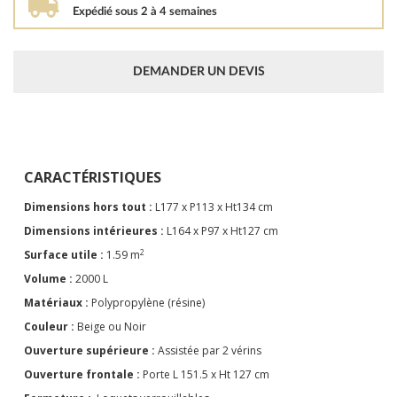
Expédié sous 2 à 4 semaines
DEMANDER UN DEVIS
CARACTÉRISTIQUES
Dimensions hors tout :
L177 x P113 x Ht134 cm
Dimensions intérieures :
L164 x P97 x Ht127 cm
2
Surface utile :
1.59 m
Volume :
2000 L
Matériaux :
Polypropylène (résine)
Couleur :
Beige ou Noir
Ouverture supérieure :
Assistée par 2 vérins
Ouverture frontale :
Porte L 151.5 x Ht 127 cm