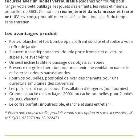
sécurisé avec un loquet verrouillable
(cadenas non fourni) pour
ranger votre petit outillage, les jouets des enfants, les vélos et même 2
poubelles de 360L. Cet abri, en
résine, teinté dans la masse et traité
anti UV
, est conçu pour affronter les aléas climatiques au fil du temps
sans entretien.
Les avantages produit
Portes, plancher et toit bombé épais, offrent solidité et stabilité à votre
coffre de jardin
2 ouvertures indépendantes : double porte frontale et ouverture
supérieure avec vérins
Un seuil incliné facilite le passage des objets sur roues
Présence de grille d'aération pour maintenir une ventilation naturelle
et éviter les odeurs nauséabondes
Pour vos poubelles, possibilité de fixer des chainette pour une
ouverture simultanée des couvercles
Les parois sont conçues pour l'installation d'étagères (non fournies)
Grande capacité de stockage : 2000L ou cache-poubelles pour 2 unités
de 360L chacune
Le coffre parfait : imputrescible, étanche et sans entretien !
* Photo non contractuelle, produit vendu sans option et sans accessoire, IK
réf. CJ/12-923973 ou 12-922471