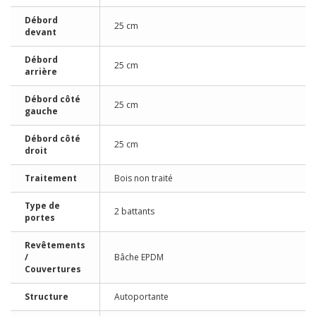
Débord
25 cm
devant
Débord
25 cm
arrière
Débord côté
25 cm
gauche
Débord côté
25 cm
droit
Traitement
Bois non traité
Type de
2 battants
portes
Revêtements
/
Bâche EPDM
Couvertures
Structure
Autoportante