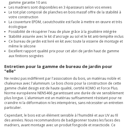
gamme garantie 10 ans
Les madriers sont disponibles en 3 épaisseurs selon vos envies
Le toit plat composé de planches en bois massif offre de la stabilité à
votre construction
La couverture EPDM, caoutchoutée est facile à mettre en
œuvre
et très
écologique
Possibilité de récupérer l'eau de pluie grâce à la gouttière intégrée
Stabilité assurée avec le kit d'ancrage au sol et le kit anti-tempête inclus
Ce bureau de jardin est livré en kit avec toute la visserie de montage et
même le silicone
Excellent rapport qualité prix pour cet abri de jardin haut de gamme
aux finitions soignées
Entretien pour la gamme de bureau de jardin pour
"elle"
Ne restez pas indifférent par l'association du bois, un matériau noble et
chaleureux avec l'aluminium. Le bois choisi pour la construction de cette
gamme chalet design est de haute qualité, certifié KOMO et Force Plus.
Norme européenne NEN5466 garantissant une durée de vie sensiblement
plus longue. L'aluminium est un matériau suffisamment résistant
pour ne
craindre
ni la déformation ni les intempéries, sans nécessiter un entretien
particulier.
Cependant, le bois est un élément sensible à l'humidité et aux UV au fil
des années. Nous recommandons de badigeonner toutes les faces des
madriers, avant montage avec un produit fongicide et insecticide. Ce