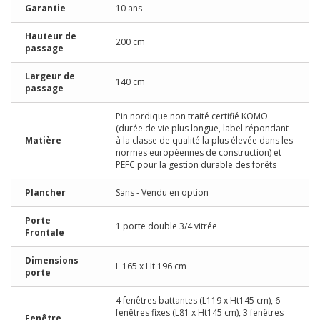
Garantie
10 ans
Hauteur de
200 cm
passage
Largeur de
140 cm
passage
Pin nordique non traité certifié KOMO
(durée de vie plus longue, label répondant
Matière
à la classe de qualité la plus élevée dans les
normes européennes de construction) et
PEFC pour la gestion durable des forêts
Plancher
Sans - Vendu en option
Porte
1 porte double 3/4 vitrée
Frontale
Dimensions
L 165 x Ht 196 cm
porte
4 fenêtres battantes (L119 x Ht145 cm), 6
fenêtres fixes (L81 x Ht145 cm), 3 fenêtres
Fenêtre