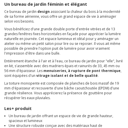
Un bureau de jardin féminin et élégant
Ce bureau de jardin
design
associant la chaleur du bois à la modernité
de sa forme aérienne, vous offre un grand espace de vie à aménager
selon vos besoins.
Vous bénéficiez d'une grande double porte d'entrée vitrées et de 13
grandes fenêtres fixes horizontales en façade pour apprécier la lumière
naturelle en journée. Cet espace lumineux et idéal pour y aménager un
atelier ou même un petit salon pour lire ou se reposer. Il vous ait même
possible de prendre l'option puit de lumière pour avoir vraiment
l'impression d'être dans une bulle.
Entièrement étanche à l'air et à l'eau, ce bureau de jardin pour "elle", livré
en kit, s'assemble avec des madriers épais et rainurés de 33, 45 mm ou
56 mm d'épaisseur. Les
menuiseries, à rupture de pont thermique
,
sont équipées d'un
vitrage isolant et de belle qualité
.
La toiture monopente est composée de planches de bois massif de 19
mm d'épaisseur et recouverte d'une bâche caoutchoutée (EPDM) d'une
grande résilience. Vous apprécierez la présence de gouttière pour
récupérer les eaux pluviales.
Les+ produit
Un bureau de jardin offrant un espace de vie de grande hauteur,
spacieux et lumineux
Une structure robuste conçue avec des matériaux haut de