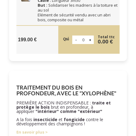
Câble :
Longueur 3m30
But :
Solidariser les madriers à la toiture et
au sol
Elément de sécurité vendu avec un abri
bois, composite ou métal
Total ttc
Qté
199.00 €
0.00 €
TRAITEMENT DU BOIS EN
PROFONDEUR, AVEC LE "XYLOPHÈNE"
PREMIÈRE ACTION INDISPENSABLE :
traite et
protège le bois
brut en profondeur, à
appliquer
"intérieur" comme "extérieur"
A la fois
insecticide
et
fongicide
contre le
développement des champignons !
En savoir plus