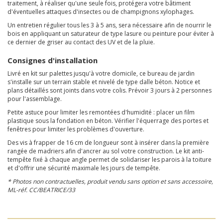
traitement, à réaliser qu'une seule fois, protégera votre bâtiment
d'éventuelles attaques d'insectes ou de champignons xylophages.
Un entretien régulier tous les 3 à 5 ans, sera nécessaire afin de nourrir le
bois en appliquant un saturateur de type lasure ou peinture pour éviter à
ce dernier de griser au contact des UV et de la pluie.
Consignes d'installation
Livré en kit sur palettes jusqu'à votre domicile, ce bureau de jardin
s'installe sur un terrain stable et nivelé de type dalle béton. Notice et
plans détaillés sont joints dans votre colis. Prévoir 3 jours à 2 personnes
pour l'assemblage.
Petite astuce pour limiter les remontées d'humidité : placer un film
plastique sous la fondation en béton. Vérifier l'équerrage des portes et
fenêtres pour limiter les problèmes d'ouverture.
Des vis à frapper de 16 cm de longueur sont à insérer dans la première
rangée de madriers afin d'ancrer au sol votre construction. Le kit anti-
tempête fixé à chaque angle permet de solidariser les parois à la toiture
et d'offrir une sécurité maximale les jours de tempête.
* Photos non contractuelles, produit vendu sans option et sans accessoire,
ML-réf. CC/BEATRICE/33