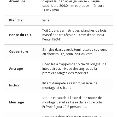
Armature
d'épaisseur en acier galvanisé - Plaque
supérieure 80/80 mm et plaque inférieure
160/80 mm
Plancher
Sans
Toit 2 pans asymétriques, planches de bois
Pente du toit
massif non traitées de 19 mm d'épaisseur.
Pente 19/34°
Shingles (bardeaux bitumineux) de couleurs
Couverture
au choix rouge, brun, noir ou vert
Chevilles à frappes de 16 cm de longueur à
Ancrage
introduire au niveau des angles de la
première rangée des madriers.
Kit anti-tempête à ressort, visserie de
Inclus
montage et silicone
Simple et rapide à l'aide d'une notice de
Montage
montage détaillée livrée dans votre colis.
Prévoir 3 jours à 2 personnes.
Gratuite à domicile par un transporteur