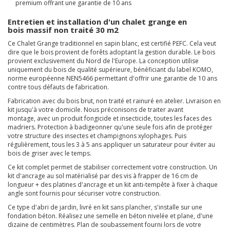
premium offrant une garantie de 10 ans
Entretien et installation d'un chalet grange en
bois massif non traité 30 m2
Ce Chalet Grange traditionnel en sapin blanc, est certifié PEFC. Cela veut
dire que le bois provient de forêts adoptant la gestion durable. Le bois
provient exclusivement du Nord de l'Europe. La conception utilise
uniquement du bois
de qualité supérieure, bénéficiant du label KOMO,
norme européenne NEN5466 permettant d'offrir une garantie de 10 ans
contre tous défauts de fabrication.
Fabrication avec du bois brut, non traité et rainuré en atelier. Livraison en
kit jusqu'à votre domicile. Nous préconisons de traiter avant
montage, avec un produit
fongicide et insecticide, toutes les faces des
madriers. Protection à badigeonner qu'une seule fois afin de protéger
votre structure des insectes et champignons xylophages. Puis
régulièrement, tous les
3 à 5 ans appliquer un saturateur pour éviter au
bois de griser avec le temps.
Ce kit complet permet de stabiliser correctement votre construction. Un
kit d'ancrage au sol matérialisé par des vis à frapper de 16 cm de
longueur + des platines d'ancrage et un kit anti-tempête à fixer à chaque
angle sont fournis pour sécuriser votre construction.
Ce type d'abri de jardin, livré en kit sans plancher, s'installe sur une
fondation béton. Réalisez une semelle en béton nivelée et plane, d'une
dizaine de centimètres. Plan de soubassement fourni lors de votre