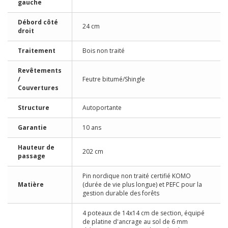
gauche
Débord côté
24 cm
droit
Traitement
Bois non traité
Revêtements
/
Feutre bitumé/Shingle
Couvertures
Structure
Autoportante
Garantie
10 ans
Hauteur de
202 cm
passage
Pin nordique non traité certifié KOMO
Matière
(durée de vie plus longue) et PEFC pour la
gestion durable des forêts
4 poteaux de 14x14 cm de section, équipé
de platine d'ancrage au sol de 6 mm