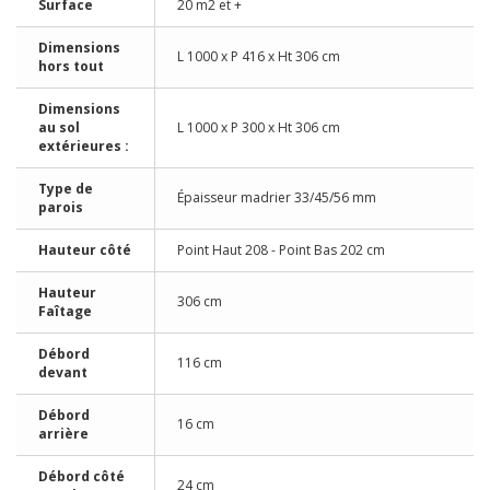
Surface
20 m2 et +
Dimensions
L 1000 x P 416 x Ht 306 cm
hors tout
Dimensions
au sol
L 1000 x P 300 x Ht 306 cm
extérieures :
Type de
Épaisseur madrier 33/45/56 mm
parois
Hauteur côté
Point Haut 208 - Point Bas 202 cm
Hauteur
306 cm
Faîtage
Débord
116 cm
devant
Débord
16 cm
arrière
Débord côté
24 cm