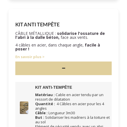
KIT ANTI TEMPÊTE
CÂBLE MÉTALLIQUE :
solidarise l'ossature de
l'abri à la dalle béton,
face aux vents.
4 câbles en acier, dans chaque angle,
facile à
poser !
En savoir plus
KIT ANTI-TEMPÊTE
Matériau :
Cable en acier tendu par un
ressort de dilatation
Quantité :
4 Câbles en acier pour les 4
angles
Câble :
Longueur 3m30
But :
Solidariser les madriers à la toiture et
au sol
Elément de sécurité vendu avec un abri