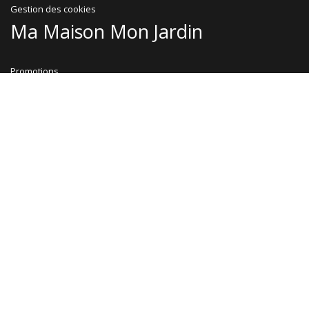
Gestion des cookies
Ma Maison Mon Jardin
Promotions
Abri jardin bois
Garage bois
Abri voiture bois
Abri voiture métal
Tonnelle & pergola
Abri terrasse
Rejoignez-nous !
Le Blog
Facebook
Pinterest
Instagram
Contactez-nous !
Service client : 04 82 53 71 46