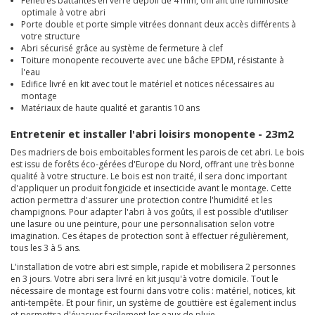
Fenêtres battantes en verre dépoli de 4 mm, offrant une luminosité
optimale à votre abri
Porte double et porte simple vitrées donnant deux accès différents à
votre structure
Abri sécurisé grâce au système de fermeture à clef
Toiture monopente recouverte avec une bâche EPDM, résistante à
l'eau
Edifice livré en kit avec tout le matériel et notices nécessaires au
montage
Matériaux de haute qualité et garantis 10 ans
Entretenir et installer l'abri loisirs monopente - 23m2
Des madriers de bois emboitables forment les parois de cet abri. Le bois
est issu de forêts éco-gérées d'Europe du Nord, offrant une très bonne
qualité à votre structure. Le bois est non traité, il sera donc important
d'appliquer un produit fongicide et insecticide avant le montage. Cette
action permettra d'assurer une protection contre l'humidité et les
champignons. Pour adapter l'abri à vos goûts, il est possible d'utiliser
une lasure ou une peinture, pour une personnalisation selon votre
imagination. Ces étapes de protection sont à effectuer régulièrement,
tous les 3 à 5 ans.
L'installation de votre abri est simple, rapide et mobilisera 2 personnes
en 3 jours. Votre abri sera livré en kit jusqu'à votre domicile. Tout le
nécessaire de montage est fourni dans votre colis : matériel, notices, kit
anti-tempête. Et pour finir, un système de gouttière est également inclus
et permettra d'évacuer facilement les eaux de pluie.