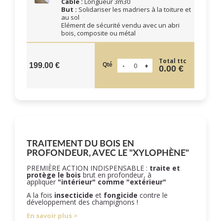
Câble :
Longueur 3m30
But :
Solidariser les madriers à la toiture et
au sol
Elément de sécurité vendu avec un abri
bois, composite ou métal
Total ttc
Qté
199.00 €
0.00 €
TRAITEMENT DU BOIS EN
PROFONDEUR, AVEC LE "XYLOPHÈNE"
PREMIÈRE ACTION INDISPENSABLE :
traite et
protège le bois
brut en profondeur, à
appliquer
"intérieur" comme "extérieur"
A la fois
insecticide
et
fongicide
contre le
développement des champignons !
En savoir plus