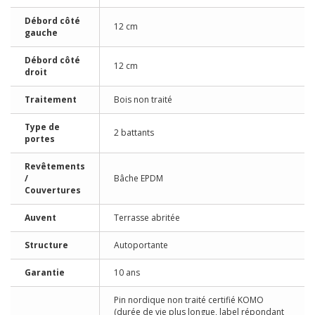
Débord côté
12 cm
gauche
Débord côté
12 cm
droit
Traitement
Bois non traité
Type de
2 battants
portes
Revêtements
/
Bâche EPDM
Couvertures
Auvent
Terrasse abritée
Structure
Autoportante
Garantie
10 ans
Pin nordique non traité certifié KOMO
(durée de vie plus longue, label répondant