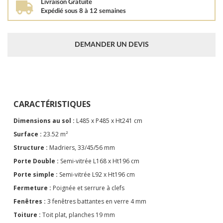
Livraison Gratuite
Expédié sous 8 à 12 semaines
DEMANDER UN DEVIS
CARACTÉRISTIQUES
Dimensions au sol :
L485 x P485 x Ht241 cm
Surface :
23.52 m²
Structure :
Madriers, 33/45/56 mm
Porte Double :
Semi-vitrée L168 x Ht196 cm
Porte simple :
Semi-vitrée L92 x Ht196 cm
Fermeture :
Poignée et serrure à clefs
Fenêtres :
3 fenêtres battantes en verre 4 mm
Toiture :
Toit plat, planches 19 mm