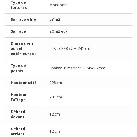
Type de
Monopente
toitures
Surface utile
23 m2
Surface
20 m2 et +
Dimensions
au sol
L485 x P485 x Ht241 cm
extérieures :
Type de
Épaisseur madrier 33/45/56 mm
parois
Hauteur côté
228 cm
Hauteur
241 cm
Faîtage
Débord
12 cm
devant
Débord
12 cm
arrière