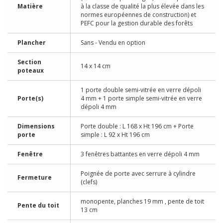
Matière
à la classe de qualité la plus élevée dans les
normes européennes de construction) et
PEFC pour la gestion durable des forêts
Plancher
Sans - Vendu en option
Section
14 x 14 cm
poteaux
1 porte double semi-vitrée en verre dépoli
Porte(s)
4 mm + 1 porte simple semi-vitrée en verre
dépoli 4 mm
Dimensions
Porte double : L 168 x Ht 196 cm + Porte
porte
simple : L 92 x Ht 196 cm
Fenêtre
3 fenêtres battantes en verre dépoli 4 mm
Poignée de porte avec serrure à cylindre
Fermeture
(clefs)
monopente, planches 19 mm , pente de toit
Pente du toit
13 cm