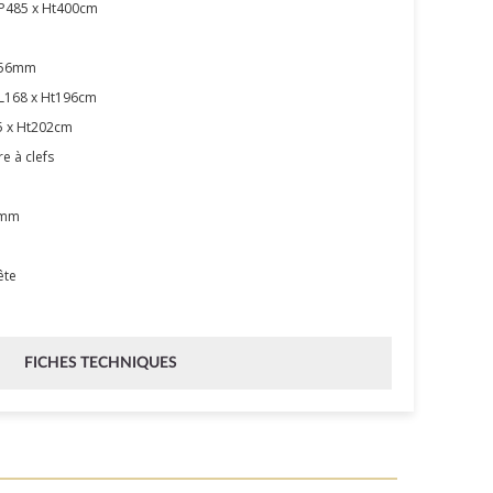
P485 x Ht400cm
5-56mm
 L168 x Ht196cm
5 x Ht202cm
e à clefs
9mm
ête
FICHES TECHNIQUES