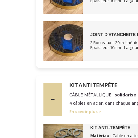
Epaisseur 10mm - Large
JOINT D'ETANCHEITE 
2 Rouleaux = 20 m Linéair
Epaisseur 10mm - Large
KIT ANTI TEMPÊTE
CÂBLE MÉTALLIQUE :
solidarise 
4 câbles en acier, dans chaque an
En savoir plus
KIT ANTI-TEMPÊTE
Matériau :
Cable en acier