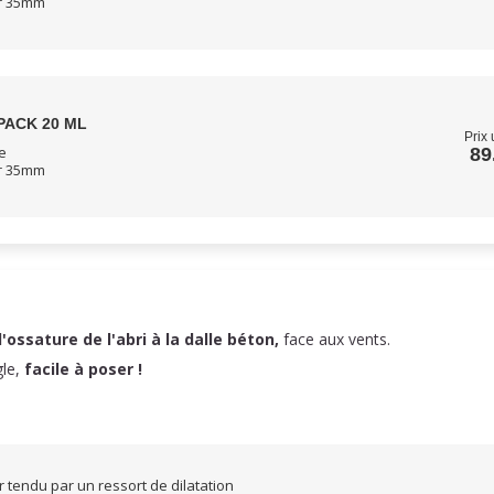
ur 35mm
PACK 20 ML
Prix 
e
89
ur 35mm
l'ossature de l'abri à la dalle béton,
face aux vents.
gle,
facile à poser !
 tendu par un ressort de dilatation