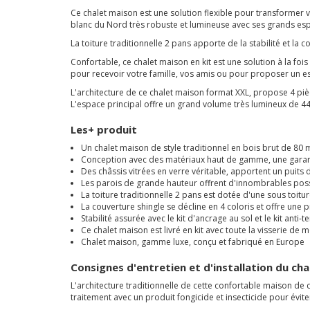
Ce chalet maison est une solution flexible pour transformer vo
blanc du Nord très robuste et lumineuse avec ses grands esp
La toiture traditionnelle 2 pans apporte de la stabilité et la 
Confortable, ce chalet maison en kit est une solution à la 
pour recevoir votre famille, vos amis ou pour proposer un e
L'architecture de ce chalet maison format XXL, propose 4 piè
L'espace principal offre un grand volume très lumineux de 4
Les+ produit
Un chalet maison de style traditionnel en bois brut de 80 
Conception avec des matériaux haut de gamme, une garanti
Des châssis vitrées en verre véritable, apportent un puits
Les parois de grande hauteur offrent d'innombrables poss
La toiture traditionnelle 2 pans est dotée d'une sous toi
La couverture shingle se décline en 4 coloris et offre une 
Stabilité assurée avec le kit d'ancrage au sol et le kit anti-
Ce chalet maison est livré en kit avec toute la visserie de
Chalet maison, gamme luxe, conçu et fabriqué en Europe
Consignes d'entretien et d'installation du ch
L'architecture traditionnelle de cette confortable maison de
traitement avec un produit fongicide et insecticide pour évite