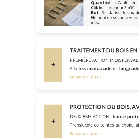
Quantité :
4 Câbles en a
Câble :
Longueur 3m30
But :
Solidariser les madri
Elément de sécurité vend
métal
TRAITEMENT DU BOIS EN
PREMIÈRE ACTION INDISPENSAB
A la fois
insecticide
et
fongicid
En savoir plus
PROTECTION DU BOIS, A
DEUXIÈME ACTION :
haute prote
Translucide ou teintes au choix, la
En savoir plus