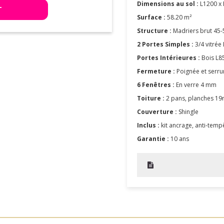
Dimensions au sol :
L1200 x 
T
Surface :
58.20 m²
Structure :
Madriers brut 4
2 Portes Simples :
3/4
vitrée
Portes Intérieures :
Bois
L8
Fermeture :
Poignée et serrur
6 Fenêtres :
En verre 4 mm
Toiture :
2 pans, planches 1
Couverture :
Shingle
Inclus :
kit ancrage, anti-temp
Garantie :
10 ans