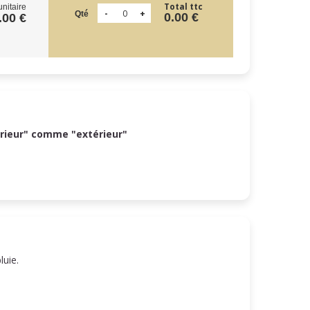
Total ttc
unitaire
Qté
0.00 €
.00 €
érieur" comme "extérieur"
pluie.