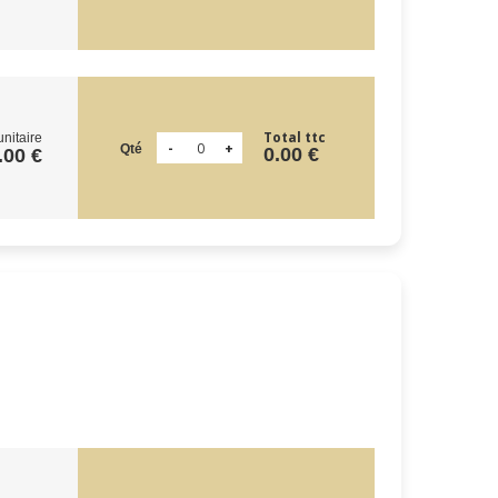
Total ttc
unitaire
Qté
0.00 €
.00 €