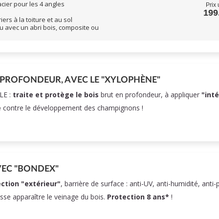
cier pour les 4 angles
Prix 
199
ers à la toiture et au sol
u avec un abri bois, composite ou
 PROFONDEUR, AVEC LE "XYLOPHÈNE"
LE :
traite et protège le bois
brut en profondeur, à appliquer
"int
e
contre le développement des champignons !
VEC "BONDEX"
ction "extérieur"
, barrière de surface : anti-UV, anti-humidité, anti-
isse apparaître le veinage du bois.
Protection 8 ans*
!