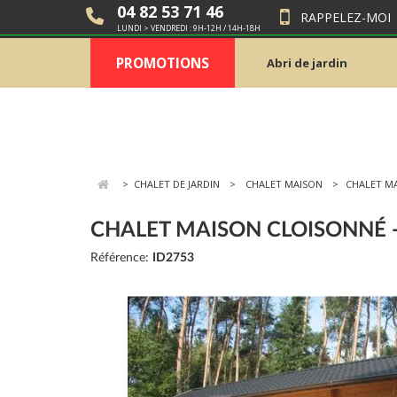
04 82 53 71 46
RAPPELEZ-MOI
LUNDI > VENDREDI : 9H-12H / 14H-18H
PROMOTIONS
Abri de jardin
>
CHALET DE JARDIN
CHALET MAISON
CHALET MA
CHALET MAISON CLOISONNÉ -
Référence:
ID2753