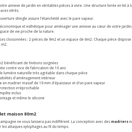
tre annexe de jardin en véritables pièces à vivre. Une structure livrée en kit à 
aces vitrés.
couverture shingle assure l'étanchéité avec le pare vapeur.
fois économique et esthétique pour aménager une annexe au
cœur
de votre Jardin
space de vie proche de la nature.
ces cloisonnées : 2 pièces de 9m2 et un espace de 6m2. Chaque pièce dispose d'
4 m2.
m2 bénéficiant de finitions soignées
e contre vice de fabrication de 10 ans
 de lumière naturelle très agréable dans chaque pièce
ibilités d'aménagement intérieur
ture en madrier massif de 19 mm d'épaisseur et d'un pare vapeur
protection irréprochable
tempête inclus
 montage et même le silicone
alet maison 80m2
 campagne ne vous laissera pas indifférent. La conception avec des
madriers r
r les attaques xylophages au fil du temps.