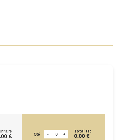
Total ttc
unitaire
Qté
0.00 €
.00 €