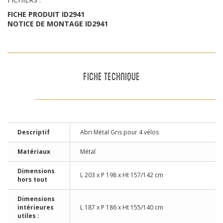
FICHE PRODUIT ID2941
NOTICE DE MONTAGE ID2941
FICHE TECHNIQUE
Descriptif
Abri Métal Gris pour 4 vélos
Matériaux
Métal
Dimensions
L 203 x P 198 x Ht 157/142 cm
hors tout
Dimensions
intérieures
L 187 x P 186 x Ht 155/140 cm
utiles :