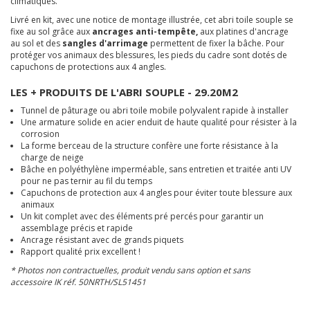
climatiques.
Livré en kit, avec une notice de montage illustrée, cet abri toile souple se
fixe au sol grâce aux
ancrages anti-tempête,
aux platines d'ancrage
au sol et des
sangles d'arrimage
permettent de fixer la bâche. Pour
protéger vos animaux des blessures, les pieds du cadre sont dotés de
capuchons de protections aux 4 angles.
LES + PRODUITS DE L'ABRI SOUPLE - 29.20M2
Tunnel de pâturage ou abri toile mobile polyvalent rapide à installer
Une armature solide en acier enduit de haute qualité pour résister à la
corrosion
La forme berceau de la structure confère une forte résistance à la
charge de neige
Bâche en polyéthylène imperméable, sans entretien et traitée anti UV
pour ne pas ternir au fil du temps
Capuchons de protection aux 4 angles pour éviter toute blessure aux
animaux
Un kit complet avec des éléments pré percés pour garantir un
assemblage précis et rapide
Ancrage résistant avec de grands piquets
Rapport qualité prix excellent !
* Photos non contractuelles, produit vendu sans option et sans
accessoire
IK réf. 50NRTH/SL51451