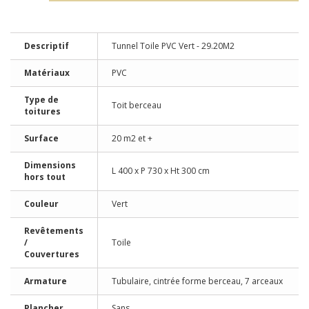
Descriptif
Tunnel Toile PVC Vert - 29.20M2
Matériaux
PVC
Type de
Toit berceau
toitures
Surface
20 m2 et +
Dimensions
L 400 x P 730 x Ht 300 cm
hors tout
Couleur
Vert
Revêtements
/
Toile
Couvertures
Armature
Tubulaire, cintrée forme berceau, 7 arceaux
Plancher
Sans