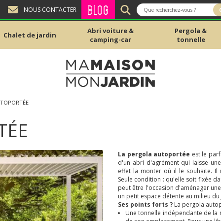
BLOG
NOUS CONTACTER
Abri voiture &
Pergola &
Chalet de jardin
camping-car
tonnelle
UTOPORTÉE
TÉE
La pergola autoportée
est le parf
d'un abri d'agrément qui laisse une
effet la monter où il le souhaite. Il
Seule condition : qu'elle soit fixée 
peut être l'occasion d'aménager une 
un petit espace détente au milieu du 
Ses points forts ?
La pergola autop
Une tonnelle indépendante de la m