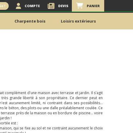
COMPTE
DEVIS
PANIER
Go !
Charpente bois
Loisirs extérieurs
ait complément d'une maison avec terrasse et jardin. Il s'agit
 très grande liberté à son propriétaire. Ce dernier peut en
 n'est aucunement limité, ni contraint dans ses possibilités...
dans le béton, des plots ou une dalle préalablement coulée. Ce
terrasse près de la maison ou en bordure de piscine... voire
jardin !
ortée est :
aison, qui se fixe au sol et ne contraint aucunement le choix