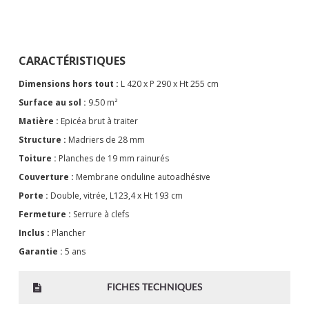
CARACTÉRISTIQUES
Dimensions hors tout :
L 420 x P 290 x Ht 255 cm
Surface au sol :
9.50 m²
Matière :
Epicéa brut à traiter
Structure :
Madriers de 28 mm
Toiture :
Planches de 19 mm rainurés
Couverture :
Membrane onduline autoadhésive
Porte :
Double, vitrée, L123,4 x Ht 193 cm
Fermeture :
Serrure à clefs
Inclus :
Plancher
Garantie :
5 ans
FICHES TECHNIQUES