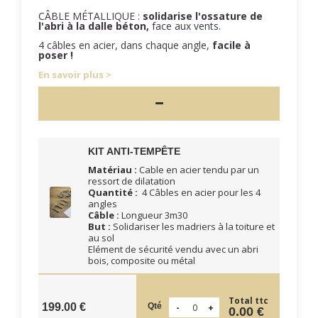
CÂBLE MÉTALLIQUE :
solidarise l'ossature de
l'abri à la dalle béton,
face aux vents.
4 câbles en acier, dans chaque angle,
facile à
poser !
En savoir plus
KIT ANTI-TEMPÊTE
Matériau :
Cable en acier tendu par un
ressort de dilatation
Quantité :
4 Câbles en acier pour les 4
angles
Câble :
Longueur 3m30
But :
Solidariser les madriers à la toiture et
au sol
Elément de sécurité vendu avec un abri
bois, composite ou métal
Total ttc
Qté
199.00 €
0.00 €