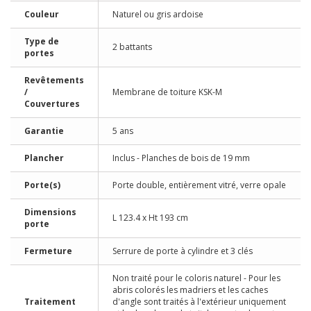
Couleur
Naturel ou gris ardoise
Type de
2 battants
portes
Revêtements
/
Membrane de toiture KSK-M
Couvertures
Garantie
5 ans
Plancher
Inclus - Planches de bois de 19 mm
Porte(s)
Porte double, entièrement vitré, verre opale
Dimensions
L 123.4 x Ht 193 cm
porte
Fermeture
Serrure de porte à cylindre et 3 clés
Non traité pour le coloris naturel - Pour les
abris colorés les madriers et les caches
Traitement
d'angle sont traités à l'extérieur uniquement