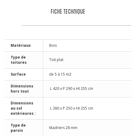
FICHE TECHNIQUE
Matériaux
Bois
Type de
Toit plat
toitures
Surface
de 5 à 15 m2
Dimensions
L 420 x P 290 x Ht 255 cm
hors tout
Dimensions
au sol
L 380 x P 250 x Ht 255 cm
extérieures :
Type de
Madriers 28 mm
parois