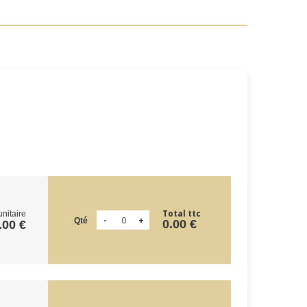
Total ttc
unitaire
Qté
0.00 €
.00 €