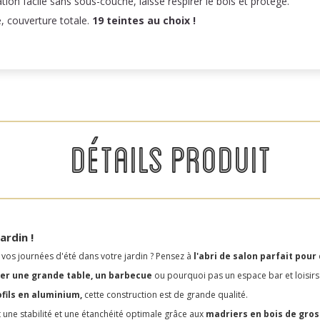
n facile sans sous-couche, laisse respirer le bois et protège.
e, couverture totale.
19 teintes au choix !
DÉTAILS PRODUIT
ardin !
os journées d'été dans votre jardin ? Pensez à
l'abri de salon parfait pou
ller une grande table, un barbecue
ou pourquoi pas un espace bar et loisirs
fils en aluminium,
cette construction est de grande qualité.
tit une stabilité et une étanchéité optimale grâce aux
madriers en bois de gros