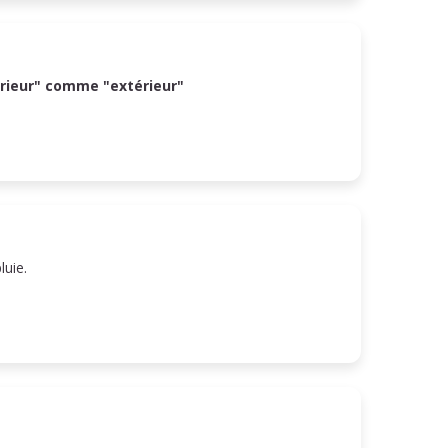
érieur" comme "extérieur"
pluie.