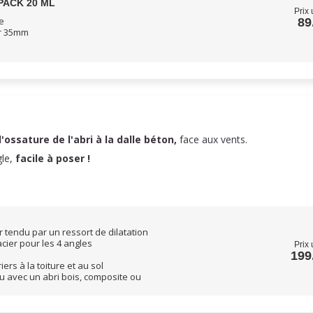
PACK 20 ML
Prix 
e
89
ur 35mm
l'ossature de l'abri à la dalle béton,
face aux vents.
gle,
facile à poser !
 tendu par un ressort de dilatation
cier pour les 4 angles
Prix 
199
ers à la toiture et au sol
u avec un abri bois, composite ou