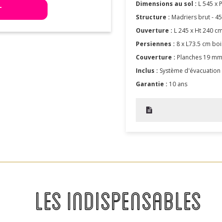
Dimensions au sol :
L 545 x 
T
Structure :
Madriers brut - 4
Ouverture :
L 245 x Ht 240 c
Persiennes :
8 x L73.5 cm boi
Couverture :
Planches 19 mm,
Inclus :
Système d'évacuation
Garantie :
10 ans
LES INDISPENSABLES