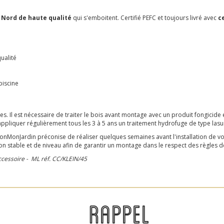
 Nord de haute qualité
qui s'emboitent. Certifié PEFC et toujours livré avec
c
ualité
piscine
s. Il est nécessaire de traiter le bois avant montage avec un produit fongicide e
'appliquer régulièrement tous les 3 à 5 ans un traitement hydrofuge de type lasu
onJardin préconise de réaliser quelques semaines avant l'installation de vot
n stable et de niveau afin de garantir un montage dans le respect des règles de 
ccessoire - ML réf. CC/KLEIN/45
RAPPEL