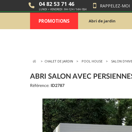
04 82 53 71 46
RAPPELEZ-MOI
LUNDI > VENDREDI : 9H-12H / 14H-18H
PROMOTIONS
Abri de jardin
>
CHALET DE JARDIN
POOL HOUSE
SALON D'HIV
ABRI SALON AVEC PERSIENNES
Référence:
ID2787