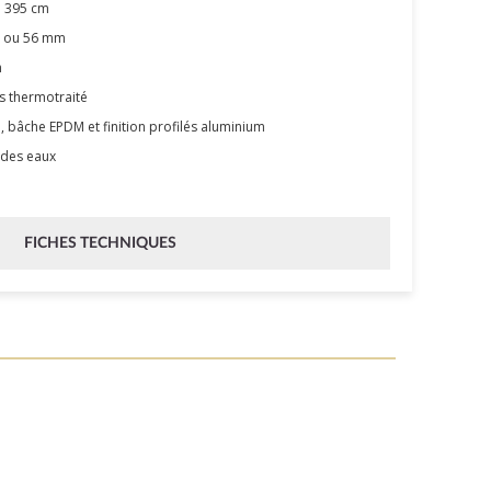
P 395 cm
5 ou 56 mm
m
s thermotraité
 bâche EPDM et finition profilés aluminium
 des eaux
FICHES TECHNIQUES