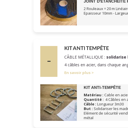
JOINT D'ETANCHEITE 
2 Rouleaux = 20 m Linéair
Epaisseur 10mm - Large
KIT ANTI TEMPÊTE
CÂBLE MÉTALLIQUE :
solidarise 
4 câbles en acier, dans chaque an
En savoir plus
KIT ANTI-TEMPÊTE
Matériau :
Cable en acier
Quantité :
4 Câbles en a
Câble :
Longueur 3m30
But :
Solidariser les madri
Elément de sécurité vend
métal