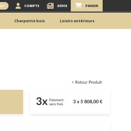
COMPTE
DEVIS
PANIER
Go !
Charpente bois
Loisirs extérieurs
< Retour Produit
3x
Paiement
3 x 5 808,00 €
sans frais