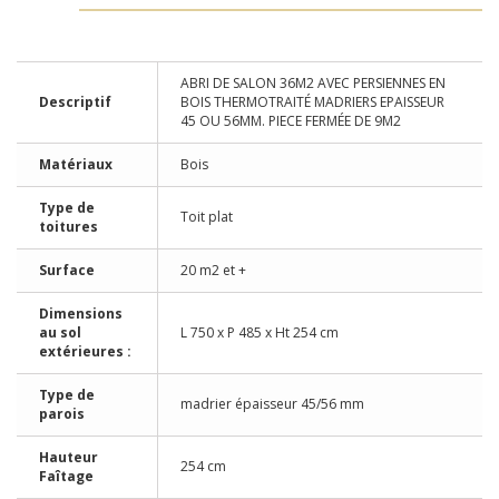
ABRI DE SALON 36M2 AVEC PERSIENNES EN
Descriptif
BOIS THERMOTRAITÉ MADRIERS EPAISSEUR
45 OU 56MM. PIECE FERMÉE DE 9M2
Matériaux
Bois
Type de
Toit plat
toitures
Surface
20 m2 et +
Dimensions
au sol
L 750 x P 485 x Ht 254 cm
extérieures :
Type de
madrier épaisseur 45/56 mm
parois
Hauteur
254 cm
Faîtage