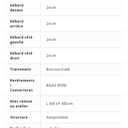
Débord
24 cm
devant
Débord
24 cm
arrière
Débord côté
24 cm
gauche
Débord côté
24 cm
droit
Traitement
Bois non traité
Revêtements
/
Bâche EPDM
Couvertures
Avec remise
L 300 x P 300 cm
ou atelier
Structure
Autoportante