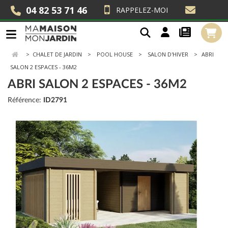
04 82 53 71 46
RAPPELEZ-MOI
>
CHALET DE JARDIN
POOL HOUSE
SALON D'HIVER
ABRI
SALON 2 ESPACES - 36M2
ABRI SALON 2 ESPACES - 36M2
Référence:
ID2791