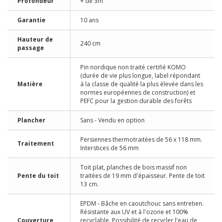
Profondeur
+ de 3m
Garantie
10 ans
Hauteur de
240 cm
passage
Pin nordique non traité certifié KOMO
(durée de vie plus longue, label répondant
Matière
à la classe de qualité la plus élevée dans les
normes européennes de construction) et
PEFC pour la gestion durable des forêts
Plancher
Sans - Vendu en option
Persiennes thermotraitées de 56 x 118 mm.
Traitement
Interstices de 56 mm
Toit plat, planches de bois massif non
Pente du toit
traitées de 19 mm d'épaisseur. Pente de toit
13 cm.
EPDM - Bâche en caoutchouc sans entretien.
Résistante aux UV et à l'ozone et 100%
Couverture
recyclable. Possibilité de recycler l'eau de