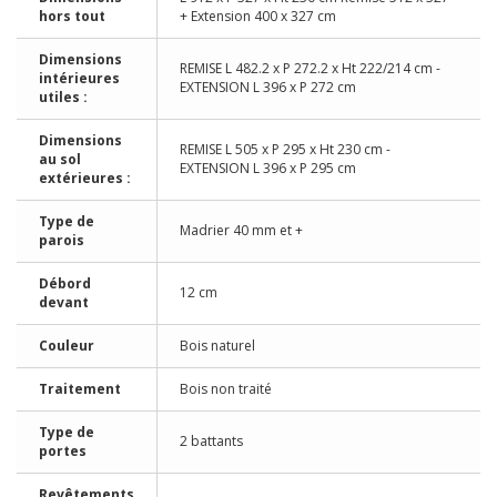
hors tout
+ Extension 400 x 327 cm
Dimensions
REMISE L 482.2 x P 272.2 x Ht 222/214 cm -
intérieures
EXTENSION L 396 x P 272 cm
utiles :
Dimensions
REMISE L 505 x P 295 x Ht 230 cm -
au sol
EXTENSION L 396 x P 295 cm
extérieures :
Type de
Madrier 40 mm et +
parois
Débord
12 cm
devant
Couleur
Bois naturel
Traitement
Bois non traité
Type de
2 battants
portes
Revêtements