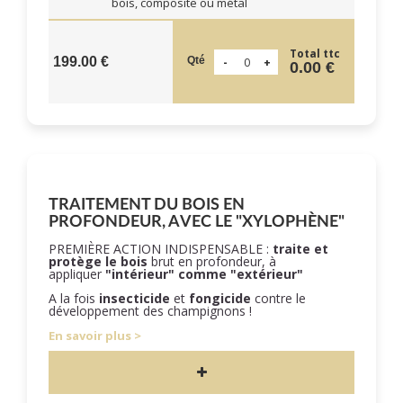
bois, composite ou métal
Total ttc
Qté
199.00 €
0.00 €
TRAITEMENT DU BOIS EN
PROFONDEUR, AVEC LE "XYLOPHÈNE"
PREMIÈRE ACTION INDISPENSABLE :
traite et
protège le bois
brut en profondeur, à
appliquer
"intérieur" comme "extérieur"
A la fois
insecticide
et
fongicide
contre le
développement des champignons !
En savoir plus