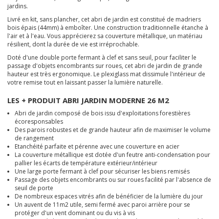
jardins.
Livré en kit, sans plancher, cet abri de jardin est constitué de madriers
bois épais (44mm) à emboîter. Une construction traditionnelle étanche à
l'air et à l'eau. Vous apprécierez sa couverture métallique, un matériau
résilient, dont la durée de vie est irréprochable.
Doté d'une double porte fermant à clef et sans seuil, pour faciliter le
passage d'objets encombrants sur roues, cet abri de jardin de grande
hauteur est très ergonomique. Le plexiglass mat dissimule l'intérieur de
votre remise tout en laissant passer la lumière naturelle.
LES + PRODUIT ABRI JARDIN MODERNE 26 M2
Abri de jardin composé de bois issu d'exploitations forestières
écoresponsables
Des parois robustes et de grande hauteur afin de maximiser le volume
de rangement
Etanchéité parfaite et pérenne avec une couverture en acier
La couverture métallique est dotée d'un feutre anti-condensation pour
pallier les écarts de température extérieur/intérieur
Une large porte fermant à clef pour sécuriser les biens remisés
Passage des objets encombrants ou sur roues facilité par l'absence de
seuil de porte
De nombreux espaces vitrés afin de bénéficier de la lumière du jour
Un auvent de 11m2 utile, semi fermé avec paroi arrière pour se
protéger d'un vent dominant ou du vis à vis