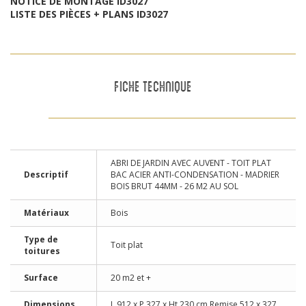
NOTICE DE MONTAGE ID3027
LISTE DES PIÈCES + PLANS ID3027
FICHE TECHNIQUE
ABRI DE JARDIN AVEC AUVENT - TOIT PLAT
Descriptif
BAC ACIER ANTI-CONDENSATION - MADRIER
BOIS BRUT 44MM - 26 M2 AU SOL
Matériaux
Bois
Type de
Toit plat
toitures
Surface
20 m2 et +
Dimensions
L 912 x P 327 x Ht 230 cm Remise 512 x 327