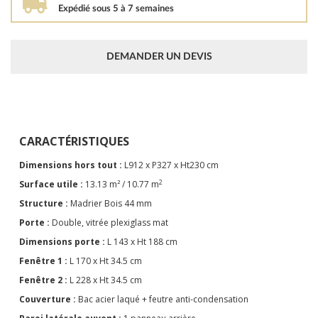
Expédié sous 5 à 7 semaines
DEMANDER UN DEVIS
CARACTÉRISTIQUES
Dimensions hors tout :
L912 x P327 x Ht230 cm
2
Surface utile :
13.13 m² / 10.77 m
Structure :
Madrier Bois 44 mm
Porte :
Double, vitrée plexiglass mat
Dimensions porte :
L 143 x Ht 188 cm
Fenêtre 1 :
L 170 x Ht 34.5 cm
Fenêtre 2 :
L 228 x Ht 34.5 cm
Couverture :
Bac acier laqué + feutre anti-condensation