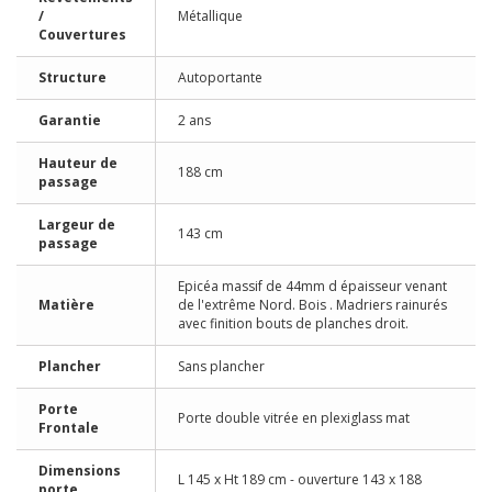
/
Métallique
Couvertures
Structure
Autoportante
Garantie
2 ans
Hauteur de
188 cm
passage
Largeur de
143 cm
passage
Epicéa massif de 44mm d épaisseur venant
Matière
de l'extrême Nord. Bois . Madriers rainurés
avec finition bouts de planches droit.
Plancher
Sans plancher
Porte
Porte double vitrée en plexiglass mat
Frontale
Dimensions
L 145 x Ht 189 cm - ouverture 143 x 188
porte