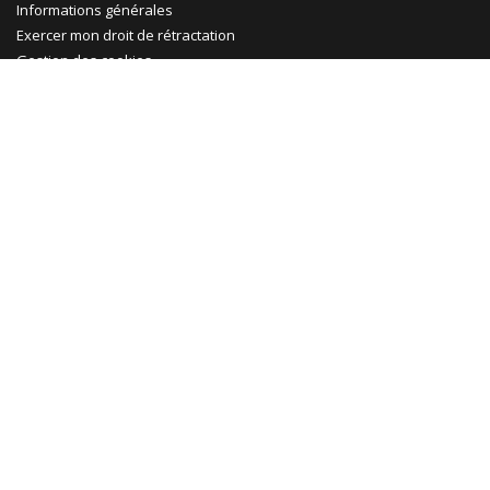
Informations générales
Exercer mon droit de rétractation
Gestion des cookies
Ma Maison Mon Jardin
Promotions
Abri jardin bois
Garage bois
Abri voiture bois
Abri voiture métal
Tonnelle & pergola
Abri terrasse
Rejoignez-nous !
Le Blog
Facebook
Pinterest
Instagram