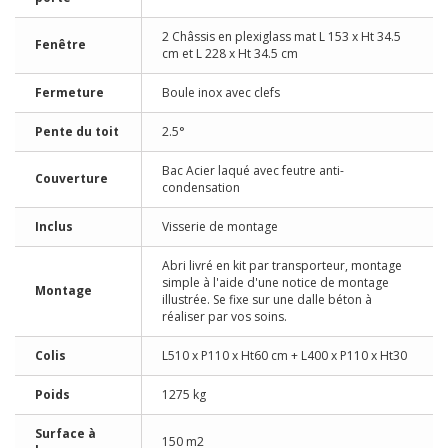
2 Châssis en plexiglass mat L 153 x Ht 34.5
Fenêtre
cm et L 228 x Ht 34.5 cm
Fermeture
Boule inox avec clefs
Pente du toit
2.5°
Bac Acier laqué avec feutre anti-
Couverture
condensation
Inclus
Visserie de montage
Abri livré en kit par transporteur, montage
simple à l'aide d'une notice de montage
Montage
illustrée. Se fixe sur une dalle béton à
réaliser par vos soins.
Colis
L510 x P110 x Ht60 cm + L400 x P110 x Ht30
Poids
1275 kg
Surface à
150 m2