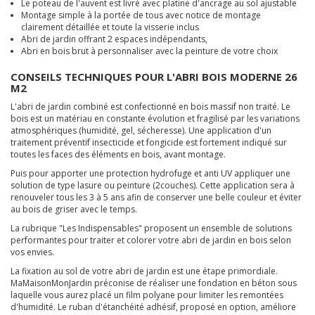
Le poteau de l'auvent est livré avec platine d'ancrage au sol ajustable
Montage simple à la portée de tous avec notice de montage
clairement détaillée et toute la visserie inclus
Abri de jardin offrant 2 espaces indépendants,
Abri en bois brut à personnaliser avec la peinture de votre choix
CONSEILS TECHNIQUES POUR L'ABRI BOIS MODERNE 26
M2
L'abri de jardin combiné est confectionné en bois massif non traité. Le
bois est un matériau en constante évolution et fragilisé par les variations
atmosphériques (humidité, gel, sécheresse). Une application d'un
traitement préventif insecticide et fongicide est fortement indiqué sur
toutes les faces des éléments en bois, avant montage.
Puis pour apporter une protection hydrofuge et anti UV appliquer une
solution de type lasure ou peinture (2couches). Cette application sera à
renouveler tous les 3 à 5 ans afin de conserver une belle couleur et éviter
au bois de griser avec le temps.
La rubrique "Les Indispensables" proposent un ensemble de solutions
performantes pour traiter et colorer votre abri de jardin en bois selon
vos envies.
La fixation au sol de votre abri de jardin est une étape primordiale.
MaMaisonMonJardin préconise de réaliser une fondation en béton sous
laquelle vous aurez placé un film polyane pour limiter les remontées
d'humidité. Le ruban d'étanchéité adhésif, proposé en option, améliore