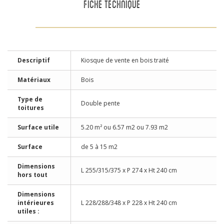
FICHE TECHNIQUE
Descriptif
Kiosque de vente en bois traité
Matériaux
Bois
Type de
Double pente
toitures
Surface utile
5.20 m² ou 6.57 m2 ou 7.93 m2
Surface
de 5 à 15 m2
Dimensions
L 255/315/375 x P 274 x Ht 240 cm
hors tout
Dimensions
intérieures
L 228/288/348 x P 228 x Ht 240 cm
utiles :