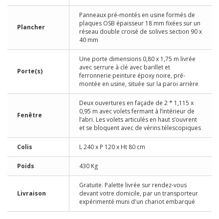
Panneaux pré-montés en usine formés de
plaques OSB épaisseur 18 mm fixées sur un
Plancher
réseau double croisé de solives section 90 x
40 mm
Une porte dimensions 0,80 x 1,75 m livrée
avec serrure à clé avec barillet et
Porte(s)
ferronnerie peinture époxy noire, pré-
montée en usine, située sur la paroi arrière
Deux ouvertures en façade de 2 * 1,115 x
0,95 m avec volets fermant à l’intérieur de
Fenêtre
l’abri. Les volets articulés en haut s’ouvrent
et se bloquent avec de vérins télescopiques
Colis
L 240 x P 120 x Ht 80 cm
Poids
430 Kg
Gratuite. Palette livrée sur rendez-vous
Livraison
devant votre domicile, par un transporteur
expérimenté muni d'un chariot embarqué