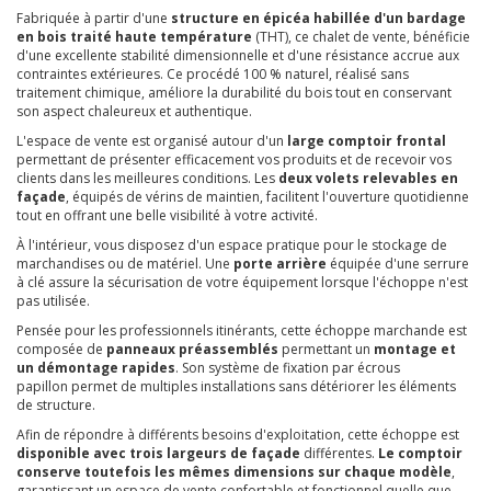
Fabriquée à partir d'une
structure en épicéa habillée d'un bardage
en bois traité haute température
(THT), ce chalet de vente, bénéficie
d'une excellente stabilité dimensionnelle et d'une résistance accrue aux
contraintes extérieures. Ce procédé 100 % naturel, réalisé sans
traitement chimique, améliore la durabilité du bois tout en conservant
son aspect chaleureux et authentique.
L'espace de vente est organisé autour d'un
large comptoir frontal
permettant de présenter efficacement vos produits et de recevoir vos
clients dans les meilleures conditions. Les
deux volets relevables en
façade
, équipés de vérins de maintien, facilitent l'ouverture quotidienne
tout en offrant une belle visibilité à votre activité.
À l'intérieur, vous disposez d'un espace pratique pour le stockage de
marchandises ou de matériel. Une
porte arrière
équipée d'une serrure
à clé assure la sécurisation de votre équipement lorsque l'échoppe n'est
pas utilisée.
Pensée pour les professionnels itinérants, cette échoppe marchande est
composée de
panneaux préassemblés
permettant un
montage et
un démontage rapides
. Son système de fixation par écrous
papillon permet de multiples installations sans détériorer les éléments
de structure.
Afin de répondre à différents besoins d'exploitation, cette échoppe est
disponible avec trois largeurs de façade
différentes.
Le comptoir
conserve toutefois les mêmes dimensions sur chaque modèle
,
garantissant un espace de vente confortable et fonctionnel quelle que