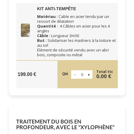
KIT ANTI-TEMPÊTE
Matériau :
Cable en acier tendu par un
ressort de dilatation
Quantité :
4 Câbles en acier pour les 4
angles
Câble :
Longueur 3m30
But :
Solidariser les madriers à la toiture et
au sol
Elément de sécurité vendu avec un abri
bois, composite ou métal
Total ttc
Qté
199.00 €
0.00 €
TRAITEMENT DU BOIS EN
PROFONDEUR, AVEC LE "XYLOPHÈNE"