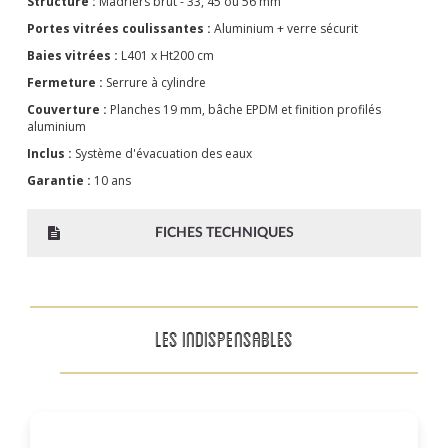
Structure :
Madriers brut - 33, 45 ou 56 mm
Portes vitrées coulissantes :
Aluminium + verre sécurit
Baies vitrées :
L401 x Ht200 cm
Fermeture :
Serrure à cylindre
Couverture :
Planches 19 mm, bâche EPDM et finition profilés
aluminium
Inclus :
Système d'évacuation des eaux
Garantie :
10 ans
FICHES TECHNIQUES
LES INDISPENSABLES