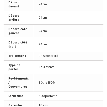
Débord
24 cm
devant
Débord
24 cm
arrière
Débord côté
24 cm
gauche
Débord côté
24 cm
droit
Traitement
Bois non traité
Type de
Coulissante
portes
Revêtements
/
Bâche EPDM
Couvertures
Structure
Autoportante
Garantie
10 ans