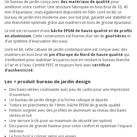
Un bureau de jardin conçu avec
des matériaux de qualité
pour
améliorer votre confort. Une structure fabriquée en bois brut de 33, 45
mm d'épaisseur, mais également disponible en 56m. Livré en kit, ce
bureau de jardin très moderne avec son toit plat, garantit une stabilité et
une étanchéité optimale grâce aux madriers en bois de grosse épaisseur.
Le toit est recouvert d'une
bâche EPDM de haute qualité et de profils
en aluminium
. Cette construction est fournie d’un set de
gouttières
et
d'un système d'évacuation des eaux.
Livré en kit, cette cabane de jardin contemporaine est conçue avec des
madriers en bois brut de
pin d’Europe du Nord de haute qualité
qui
s'emboitent pour stabiliser les parois tout en rendant le bureau étanche
à l'air et à l'eau. Certifié PEFC et toujours livré avec
certificat
d'authenticité.
Les + produit bureau de jardin design
Des baies vitrées coulissante avec peu de cadre pour une impression
d'ouverture
Un bureau de jardin design à la forme cubique et épurée
Toiture en planchettes de 19mm, bâche EPDM de grande qualité
Finition soignée avec des profilés en aluminium au niveau des baies
vitrées et toit
Une serrure à clé pour un maximum de sécurité (en option)
Des parois de grande hauteur pour votre confort et optimiser l'espace
intérieur
Le bois brut à colorer selon vos envies