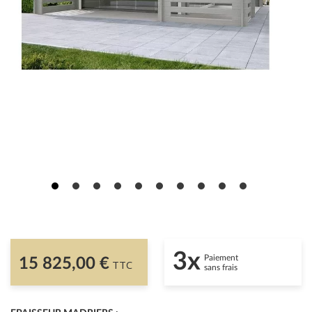
3x
Paiement
15 825,00 €
TTC
sans frais