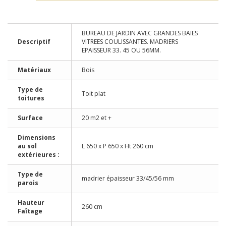
BUREAU DE JARDIN AVEC GRANDES BAIES
Descriptif
VITREES COULISSANTES. MADRIERS
EPAISSEUR 33. 45 OU 56MM.
Matériaux
Bois
Type de
Toit plat
toitures
Surface
20 m2 et +
Dimensions
au sol
L 650 x P 650 x Ht 260 cm
extérieures :
Type de
madrier épaisseur 33/45/56 mm
parois
Hauteur
260 cm
Faîtage