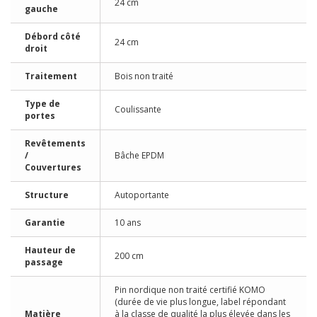
24 cm
gauche
Débord côté
24 cm
droit
Traitement
Bois non traité
Type de
Coulissante
portes
Revêtements
/
Bâche EPDM
Couvertures
Structure
Autoportante
Garantie
10 ans
Hauteur de
200 cm
passage
Pin nordique non traité certifié KOMO
(durée de vie plus longue, label répondant
Matière
à la classe de qualité la plus élevée dans les