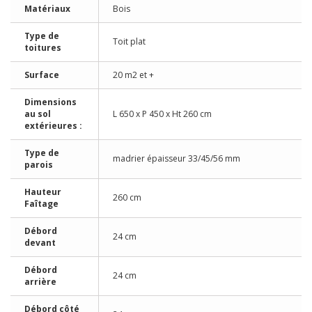
Matériaux
Bois
Type de
Toit plat
toitures
Surface
20 m2 et +
Dimensions
au sol
L 650 x P 450 x Ht 260 cm
extérieures :
Type de
madrier épaisseur 33/45/56 mm
parois
Hauteur
260 cm
Faîtage
Débord
24 cm
devant
Débord
24 cm
arrière
Débord côté