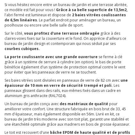
Si vous hésitez encore entre un bureau de jardin et une terrasse abritée,
ce modèle est fait pour vous !
Grâce à sa belle superficie de 13,5m2,
l'abri fermé est lumineux et dispose de
2 baies vitrées coulissantes
de 6,5m linéaires
. Le parfait endroit pour aménager un bureau, un
poolhouse ou encore une belle salle de sport.
Sur le côté,
vous profitez d'une terrasse ombragée
grâce à des
claires-voies fixes sur la couverture et le fond. On apprécie d'ailleurs ce
bureau de jardin design et contemporain qui nous séduit par ses
courbes cubiques.
La porte coulissante avec une grande ouverture
se ferme à clé
grâce à un système de serrure à cylindre (en option). le bas de porte
bénéficie également d'un système de protection optimal contre le vent
pour éviter que les panneaux de verre ne se touchent.
Ses baies vitrées sont divisées en panneaux de verre de 82 cm avec
une
épaisseur de 10 mm en verre de sécurité trempé et poli.
Les
panneaux glissent dans des rails, eux-mêmes fixés dans un cadre en
aluminium gris anthracite (RAL7024).
Un bureau de jardin conçu avec
des matériaux de qualité
pour
améliorer votre confort. Une structure fabriquée en bois brut de 33, 45
mm d'épaisseur, mais également disponible en 56m. Livré en kit, ce
bureau de jardin très moderne avec son toit plat, garantit une stabilité et
une étanchéité optimale grâce aux madriers en bois de grosse épaisseur.
Le toit est recouvert d'une
bâche EPDM de haute qualité et de profils