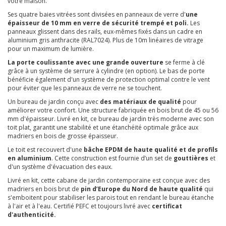
votre maison.
Ses quatre baies vitrées sont divisées en panneaux de verre d'
une
épaisseur de 10 mm en verre de sécurité trempé et poli.
Les
panneaux glissent dans des rails, eux-mêmes fixés dans un cadre en
aluminium gris anthracite (RAL7024). Plus de 10m linéaires de vitrage
pour un maximum de lumière.
La porte coulissante avec une grande ouverture
se ferme à clé
grâce à un système de serrure à cylindre (en option). Le bas de porte
bénéficie également d'un système de protection optimal contre le vent
pour éviter que les panneaux de verre ne se touchent.
Un bureau de jardin conçu avec
des matériaux de qualité
pour
améliorer votre confort. Une structure fabriquée en bois brut de 45 ou 56
mm d'épaisseur. Livré en kit, ce bureau de jardin très moderne avec son
toit plat, garantit une stabilité et une étanchéité optimale grâce aux
madriers en bois de grosse épaisseur.
Le toit est recouvert d'une
bâche EPDM de haute qualité et de profils
en aluminium
. Cette construction est fournie d’un set de
gouttières
et
d'un système d'évacuation des eaux.
Livré en kit, cette cabane de jardin contemporaine est conçue avec des
madriers en bois brut de
pin d’Europe du Nord de haute qualité
qui
s'emboitent pour stabiliser les parois tout en rendant le bureau étanche
à l'air et à l'eau. Certifié PEFC et toujours livré avec
certificat
d'authenticité.