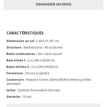
DEMANDER UN DEVIS
CARACTÉRISTIQUES
Dimensions au sol :
L 424 x P 267 cm
Structure :
Madriers brut - 45 ou 56 mm
Baies coulissantes :
Alu + verre securit
Baie vitrée 1 :
2 x L396 x Ht200 cm
Baies vitrées 2 :
2 x L239 x Ht200 cm
Fermeture :
Serrure à cylindre
Couverture :
Planches 19 mm, bâche EPDM et finition profilés
aluminium
Inclus :
Système d'évacuation des eaux
Garantie :
10 ans