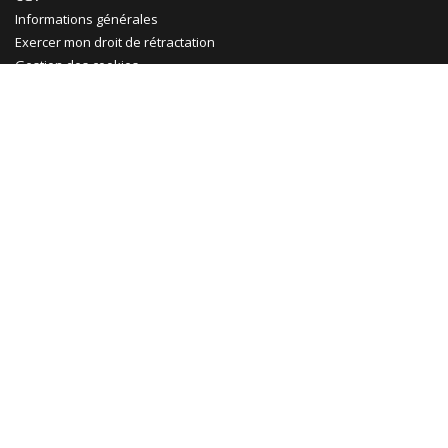
Informations générales
Exercer mon droit de rétractation
Gestion des cookies
Ma Maison Mon Jardin
Promotions
Abri jardin bois
Garage bois
Abri voiture bois
Abri voiture métal
Tonnelle & pergola
Abri terrasse
Rejoignez-nous !
Le Blog
Facebook
Pinterest