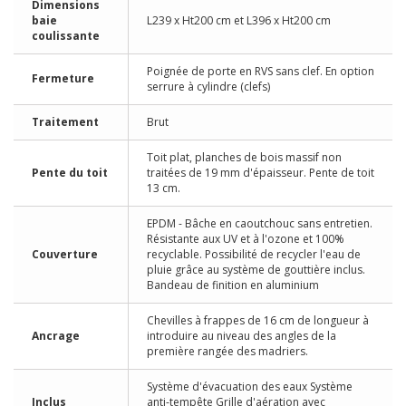
Dimensions
baie
L239 x Ht200 cm et L396 x Ht200 cm
coulissante
Poignée de porte en RVS sans clef. En option
Fermeture
serrure à cylindre (clefs)
Traitement
Brut
Toit plat, planches de bois massif non
Pente du toit
traitées de 19 mm d'épaisseur. Pente de toit
13 cm.
EPDM - Bâche en caoutchouc sans entretien.
Résistante aux UV et à l'ozone et 100%
Couverture
recyclable. Possibilité de recycler l'eau de
pluie grâce au système de gouttière inclus.
Bandeau de finition en aluminium
Chevilles à frappes de 16 cm de longueur à
Ancrage
introduire au niveau des angles de la
première rangée des madriers.
Système d'évacuation des eaux Système
Inclus
anti-tempête Grille d'aération avec