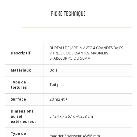
FICHE TECHNIQUE
BUREAU DE JARDIN AVEC 4 GRANDES BAIES
Descriptif
VITREES COULISSANTES. MADRIERS
EPAISSEUR 45 OU 56MM.
Matériaux
Bois
Type de
Toit plat
toitures
Surface
20 m2 et +
Dimensions
au sol
L 424 x P 267 x Ht 253 cm
extérieures :
Type de
madrier épaisseur 45/56 mm