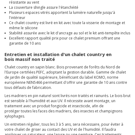
résistante au vent
La couverture shingle assure l'étanchéité
Plusieurs espaces vitrés apportent la lumière naturelle jusqu'à
l'intérieur
Ce chalet country est livré en kit avec toute la visserie de montage et
même le silicone
Stabilité assurée avec le kit d'ancrage au sol et le kit anti-tempête inclus
Excellent rapport qualité prix pour ce chalet premium offrant une
garantie de 10 ans
Entretien et installation d'un chalet country en
bois massif non traité
Chalet country en sapin blanc. Bois provenant de forêts du Nord de
l'Europe certifiées PEFC, adoptant la gestion durable. Gamme de chalet
de jardin
de qualité supérieure, bénéficiant du label KOMO, norme
européenne NEN5466 permettant d'offrir une garantie de 10 ans contre
tous défauts de fabrication.
Les madriers en pin naturel sont livrés non traités et rainurés. Le bois brut
est sensible à l'humidité et aux UV. Il nécessite avant montage, un
traitement avec un produit
fongicide et insecticide, afin de
protéger toutes les faces des madriers, des insectes et champignons
xylophages.
Un entretien régulier, tous les 3 à 5 ans, sera nécessaire, pour éviter à
votre chalet de griser au contact des UV et de l'humidité. Il faudra
appliquer un saturateur, une lasure ou une peinture. Ces traitements