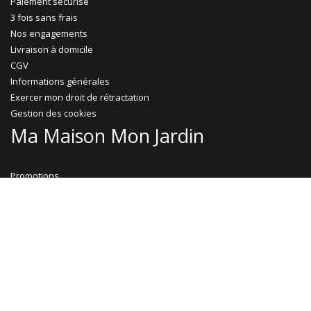
Paiement sécurisé
3 fois sans frais
Nos engagements
Livraison à domicile
CGV
Informations générales
Exercer mon droit de rétractation
Gestion des cookies
Ma Maison Mon Jardin
Promotions
Abri jardin bois
Garage bois
Abri voiture bois
Abri voiture métal
Tonnelle & pergola
Abri terrasse
Rejoignez-nous !