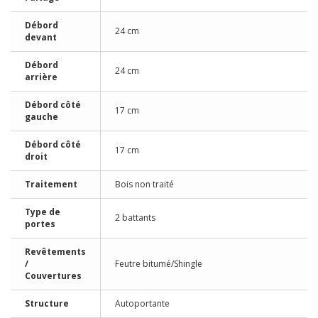
Débord
24 cm
devant
Débord
24 cm
arrière
Débord côté
17 cm
gauche
Débord côté
17 cm
droit
Traitement
Bois non traité
Type de
2 battants
portes
Revêtements
/
Feutre bitumé/Shingle
Couvertures
Structure
Autoportante