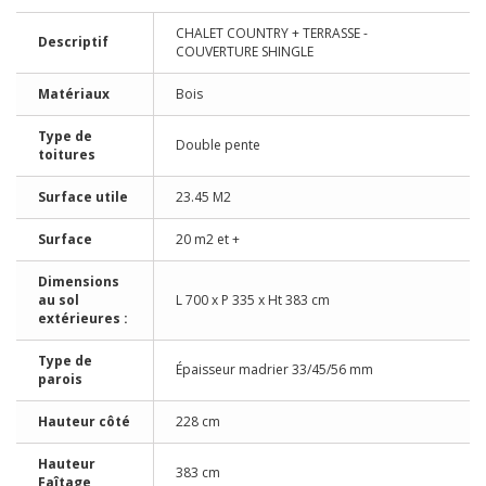
CHALET COUNTRY + TERRASSE -
Descriptif
COUVERTURE SHINGLE
Matériaux
Bois
Type de
Double pente
toitures
Surface utile
23.45 M2
Surface
20 m2 et +
Dimensions
au sol
L 700 x P 335 x Ht 383 cm
extérieures :
Type de
Épaisseur madrier 33/45/56 mm
parois
Hauteur côté
228 cm
Hauteur
383 cm
Faîtage