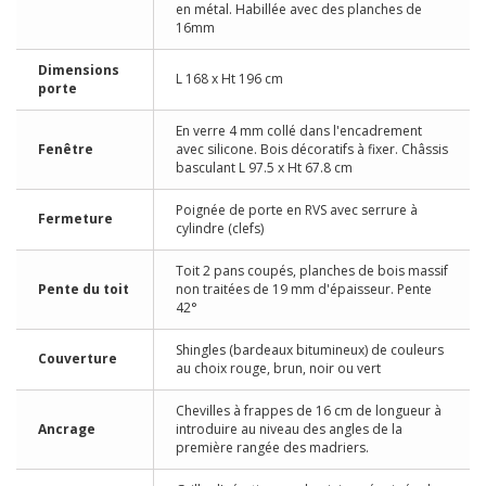
en métal. Habillée avec des planches de
16mm
Dimensions
L 168 x Ht 196 cm
porte
En verre 4 mm collé dans l'encadrement
Fenêtre
avec silicone. Bois décoratifs à fixer. Châssis
basculant L 97.5 x Ht 67.8 cm
Poignée de porte en RVS avec serrure à
Fermeture
cylindre (clefs)
Toit 2 pans coupés, planches de bois massif
Pente du toit
non traitées de 19 mm d'épaisseur. Pente
42°
Shingles (bardeaux bitumineux) de couleurs
Couverture
au choix rouge, brun, noir ou vert
Chevilles à frappes de 16 cm de longueur à
Ancrage
introduire au niveau des angles de la
première rangée des madriers.