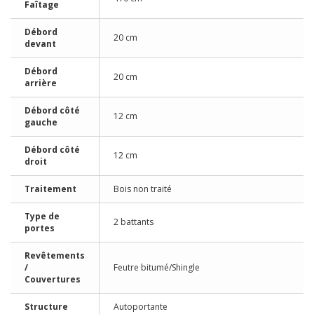
Faîtage
Débord
20 cm
devant
Débord
20 cm
arrière
Débord côté
12 cm
gauche
Débord côté
12 cm
droit
Traitement
Bois non traité
Type de
2 battants
portes
Revêtements
/
Feutre bitumé/Shingle
Couvertures
Structure
Autoportante