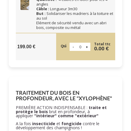
angles
Câble :
Longueur 3m30
But :
Solidariser les madriers à la toiture et
au sol
Elément de sécurité vendu avec un abri
bois, composite ou métal
Total ttc
Qté
199.00 €
0.00 €
TRAITEMENT DU BOIS EN
PROFONDEUR, AVEC LE "XYLOPHÈNE"
PREMIÈRE ACTION INDISPENSABLE :
traite et
protège le bois
brut en profondeur, à
appliquer
"intérieur" comme "extérieur"
A la fois
insecticide
et
fongicide
contre le
développement des champignons !