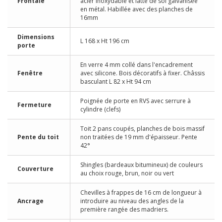
Frontale
acier inoxydable et latte de sol galvanisée
en métal. Habillée avec des planches de
16mm
Dimensions
L 168 x Ht 196 cm
porte
En verre 4 mm collé dans l'encadrement
Fenêtre
avec silicone. Bois décoratifs à fixer. Châssis
basculant L 82 x Ht 94 cm
Poignée de porte en RVS avec serrure à
Fermeture
cylindre (clefs)
Toit 2 pans coupés, planches de bois massif
Pente du toit
non traitées de 19 mm d'épaisseur. Pente
42°
Shingles (bardeaux bitumineux) de couleurs
Couverture
au choix rouge, brun, noir ou vert
Chevilles à frappes de 16 cm de longueur à
Ancrage
introduire au niveau des angles de la
première rangée des madriers.