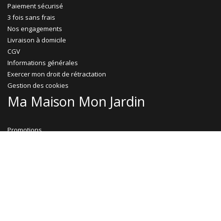
Paiement sécurisé
3 fois sans frais
Nos engagements
Livraison à domicile
CGV
Informations générales
Exercer mon droit de rétractation
Gestion des cookies
Ma Maison Mon Jardin
Promotions
Abri jardin bois
Garage bois
Abri voiture bois
Abri voiture métal
Tonnelle & pergola
Abri terrasse
Rejoignez-nous !