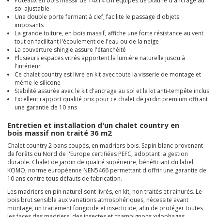
Poteaux en bois massif de 14x14 cm équipés de platine d'ancrage au
sol ajustable
Une double porte fermant à clef, facilite le passage d'objets
imposants
La grande toiture, en bois massif, affiche une forte résistance au vent
tout en facilitant l'écoulement de l'eau ou de la neige
La couverture shingle assure l'étanchéité
Plusieurs espaces vitrés apportent la lumière naturelle jusqu'à
l'intérieur
Ce chalet country est livré en kit avec toute la visserie de montage et
même le silicone
Stabilité assurée avec le kit d'ancrage au sol et le kit anti-tempête inclus
Excellent rapport qualité prix pour ce chalet de jardin premium offrant
une garantie de 10 ans
Entretien et installation d'un chalet country en
bois massif non traité 36 m2
Chalet country 2 pans coupés, en madriers bois. Sapin blanc provenant
de forêts du Nord de l'Europe certifiées PEFC, adoptant la gestion
durable. Chalet de jardin
de qualité supérieure, bénéficiant du label
KOMO, norme européenne NEN5466 permettant d'offrir une garantie de
10 ans contre tous défauts de fabrication.
Les madriers en pin naturel sont livrés, en kit, non traités et rainurés. Le
bois brut sensible aux variations atmosphériques, nécessite avant
montage, un traitement
fongicide et insecticide, afin de protéger toutes
les faces des madriers, des insectes et champignons xylophages.